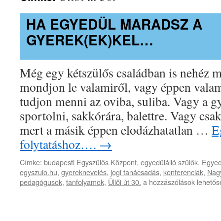
HA EGYEDÜL MARADSZ A
GYEREK(EK)KEL…
Még egy kétszülős családban is nehéz m
mondjon le valamiről, vagy éppen valam
tudjon menni az oviba, suliba. Vagy a g
sportolni, sakkórára, balettre. Vagy csak
mert a másik éppen elodázhatatlan …
E
folytatáshoz….
→
Címke:
budapesti Egyszülős Központ
,
egyedülálló szülők
,
Egyed
egyszulo.hu
,
gyereknevelés
,
jogi tanácsadás
,
konferenciák
,
Nag
Ha
pedagógusok
,
tanfolyamok
,
Üllői út 30.
a hozzászólások lehetős
egyedül
maradsz
a
gyerek(ek)kel…