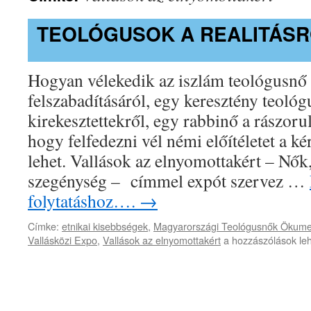
TEOLÓGUSOK A REALITÁSR
Hogyan vélekedik az iszlám teológusnő
felszabadításáról, egy keresztény teológ
kirekesztettekről, egy rabbinő a rászoru
hogy felfedezni vél némi előítéletet a 
lehet. Vallások az elnyomottakért – Nők,
szegénység – címmel expót szervez …
folytatáshoz….
→
Címke:
etnikai kisebbségek
,
Magyarországi Teológusnők Ökume
Teológusok
Vallásközi Expo
,
Vallások az elnyomottakért
a hozzászólások le
a
realitásról?!
bejegyzéshez