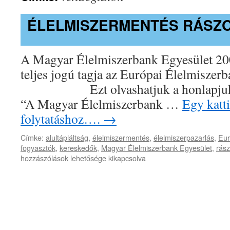
ÉLELMISZERMENTÉS RÁSZ
A Magyar Élelmiszerbank Egyesület 20
teljes jogú tagja az Európai Élelmisze
Ezt olvashatjuk a ho
“A Magyar Élelmiszerbank …
Egy katti
folytatáshoz….
→
Címke:
alultápláltság
,
élelmiszermentés
,
élelmiszerpazarlás
,
Eur
fogyasztók
,
kereskedők
,
Magyar Élelmiszerbank Egyesület
,
rász
hozzászólások lehetősége kikapcsolva