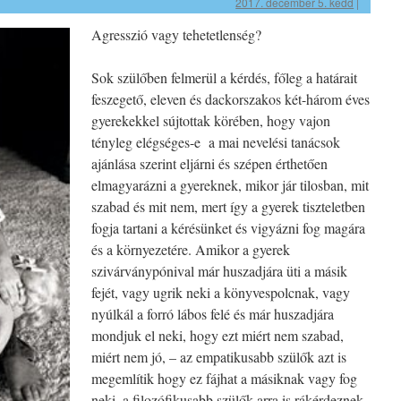
2017. december 5. kedd
|
Agresszió vagy tehetetlenség?
Sok szülőben felmerül a kérdés, főleg a határait
feszegető, eleven és dackorszakos két-három éves
gyerekekkel sújtottak körében, hogy vajon
tényleg elégséges-e a mai nevelési tanácsok
ajánlása szerint eljárni és szépen érthetően
elmagyarázni a gyereknek, mikor jár tilosban, mit
szabad és mit nem, mert így a gyerek tiszteletben
fogja tartani a kérésünket és vigyázni fog magára
és a környezetére. Amikor a gyerek
szivárványpónival már huszadjára üti a másik
fejét, vagy ugrik neki a könyvespolcnak, vagy
nyúlkál a forró lábos felé és már huszadjára
mondjuk el neki, hogy ezt miért nem szabad,
miért nem jó, – az empatikusabb szülők azt is
megemlítik hogy ez fájhat a másiknak vagy fog
neki, a filozófikusabb szülők arra is rákérdeznek,