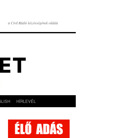
a Civil Rádió közösségének oldala
GLISH
HÍRLEVÉL