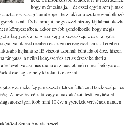
hogy miért csinálja, – és ezzel együtt sem jutnak
yja azt a rosszaságot amit éppen tesz, akkor a szülő elgondolkozik
 gyerek csinál. És ha arra jut, hogy ezzel bizony fájdalmat okozhat
het a környezetében, akkor tovább gondolkozik, hogy mégis
yet a kisgyerek a popsijára vagy a kezecskéjére és elrángatja
nagyanyáink eszközeiben és az emberiség evolúciós sikereiben
ozófikusabb hajlamú szülő viszont azonnali bűntudatot érez, hiszen
a rángatás, a fizikai kényszerítés azt az érzést keltheti a
testével, valaki más uralja a szituációt, neki nincs befolyása a
léseket esetleg komoly károkat is okozhat.
agát a gyermeke fegyelmezését illetően feltétlenül tájékozódjon és
tőség.
A nevelési célzatú vagy annak álcázott testi fenyítésnek
. Magyarországon több mint 10 éve a gyerekek verésének minden
akértővel Szabó András beszélt.