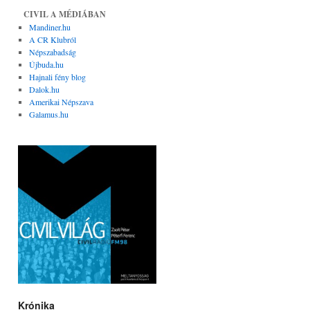
CIVIL A MÉDIÁBAN
Mandiner.hu
A CR Klubról
Népszabadság
Újbuda.hu
Hajnali fény blog
Dalok.hu
Amerikai Népszava
Galamus.hu
Krónika