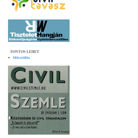
ez
FONTOS LEHET
Műsortábla