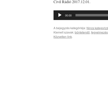
Civil Rádió 2017.12.01.
Audió
00:00
lejátszó
A bejegyzés kategóriája:
Nincs kategoriz
Kiemelt szavak:
bűntetendő
,
fegyelmezés
Közvetlen link
.