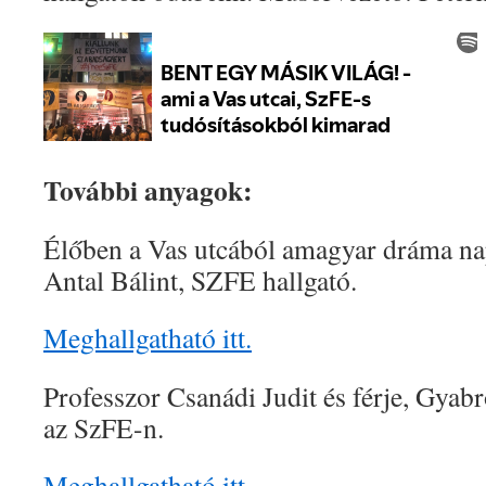
További anyagok:
Élőben a Vas utcából amagyar dráma na
Antal Bálint, SZFE hallgató.
Meghallgatható itt.
Professzor Csanádi Judit és férje, Gyabr
az SzFE-n.
Meghallgatható itt.