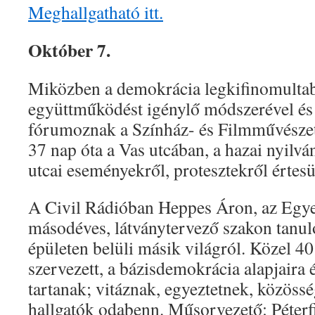
Meghallgatható itt.
Október 7.
Miközben a demokrácia legkifinomulta
együttműködést igénylő módszerével és 
fórumoznak a Színház- és Filmművészet
37 nap óta a Vas utcában, a hazai nyilvá
utcai eseményekről, protesztekről értesü
A Civil Rádióban Heppes Áron, az Egy
másodéves, látványtervező szakon tanuló
épületen belüli másik világról. Közel 40
szervezett, a bázisdemokrácia alapjaira
tartanak; vitáznak, egyeztetnek, közöss
hallgatók odabenn. Műsorvezető: Péterf