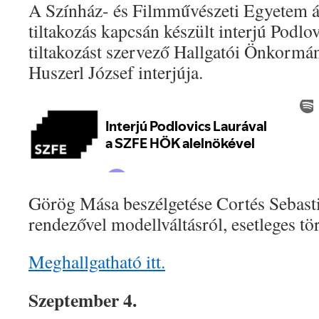
A Színház- és Filmművészeti Egyetem át
tiltakozás kapcsán készült interjú Podlo
tiltakozást szervező Hallgatói Önkormán
Huszerl József interjúja.
Görög Mása beszélgetése Cortés Sebast
rendezővel modellváltásról, esetleges tö
Meghallgatható itt.
Szeptember 4.