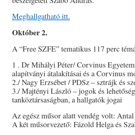
beszélgetett Szabó András.
Meghallgatható itt.
Október 2.
A “Free SZFE” tematikus 117 perc témá
1 . Dr Mihályi Péter/ Corvinus Egyetem
alapítványi átalakításai és a Corvinus m
2./ Nagy Erzsébet / PDSz – sztrájk és sz
3./ Majtényi László – jogok és lehetősé
tanköztársaságban, a hallgatók jogai
Az egész műsor alatt vendég volt: Antal
A két műsorvezető: Fázold Helga és Sz