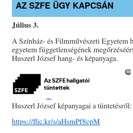
AZ SZFE ÜGY KAPCSÁN
Július 3.
A Színház- és Filmművészeti Egyetem ha
egyetem függetlenségének megőrzéséért 
Huszerl József hang- és képanyaga.
Huszerl József képanyagai a tüntetésről:
https://flic.kr/s/aHsmPf8cpM