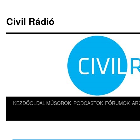
Kilépés
a
Civil Rádió
tartalomba
KEZDŐOLDAL
MŰSOROK
PODCASTOK
FÓRUMOK
AR