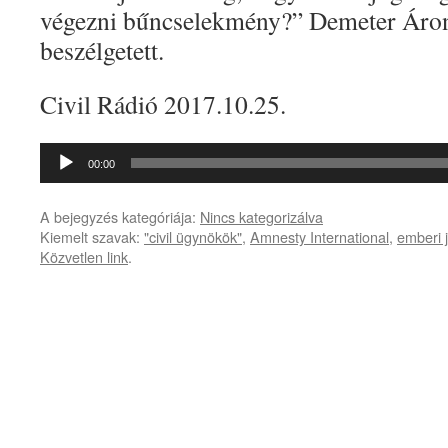
végezni bűncselekmény?” Demeter Áro
beszélgetett.
Civil Rádió 2017.10.25.
Audió
00:00
lejátszó
A bejegyzés kategóriája:
Nincs kategorizálva
Kiemelt szavak:
"civil ügynökök"
,
Amnesty International
,
emberi 
Közvetlen link
.