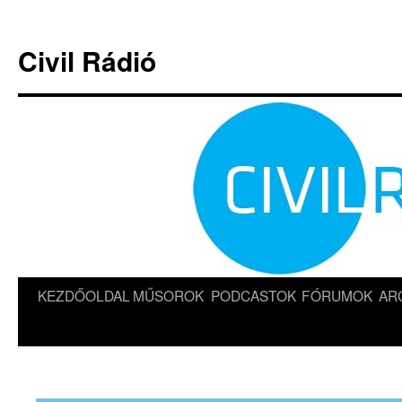
Kilépés
a
Civil Rádió
tartalomba
KEZDŐOLDAL
MŰSOROK
PODCASTOK
FÓRUMOK
AR