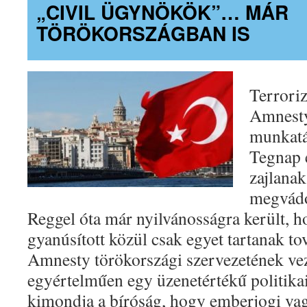
„CIVIL ÜGYNÖKÖK”… MÁR
TÖRÖKORSZÁGBAN IS
Terrori
Amnesty
munkatá
Tegnap 
zajlanak
megvádo
Reggel óta már nyilvánosságra került, ho
gyanúsított közül csak egyet tartanak to
Amnesty törökországi szervezetének vez
egyértelműen egy üzenetértékű politika
kimondja a bíróság, hogy emberjogi v