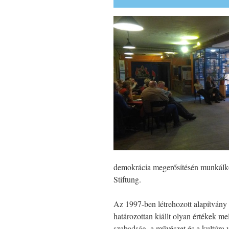
demokrácia megerősítésén munkálkod
Stiftung.
Az 1997-ben létrehozott alapítvány n
határozottan kiállt olyan értékek mel
szabadság, a művészet és a kultúra v