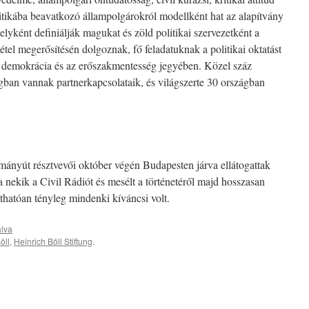
olitikába beavatkozó állampolgárokról modellként hat az alapítvány
yként definiálják magukat és zöld politikai szervezetként a
tel megerősítésén dolgoznak, fő feladatuknak a politikai oktatást
s, a demokrácia és az erőszakmentesség jegyében. Közel száz
gban vannak partnerkapcsolataik, és világszerte 30 országban
lmányút résztvevői október végén Budapesten járva ellátogattak
 nekik a Civil Rádiót és mesélt a történetéről majd hosszasan
áthatóan tényleg mindenki kíváncsi volt.
álva
öll
,
Heinrich Böll Stiftung
.