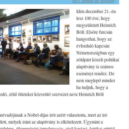
2017. október 28. szombat
|
Idén december 21.-én
lesz 100 éve, hogy
megszületett Heinrich
Böll. Elsőre furcsán
hangozhat, hogy az
évforduló kapcsán
Németországban egy
zöldpárt közeli politikai
alapítvány is számos
eseményt rendez. De
nem meglepő mindez
ha tudjuk, hogy a
ó, zöld ötleteket közvetítő szervezet neve Heinrich Böll
évadójának a Nobel-díjas írót azért választotta, mert az író
lett, melyek iránt az alapítvány is elkötelezett. Úgymint a
édelme, állampolgári öntudatosság, civil kurázsi, kritikai attitűd