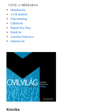
CIVIL A MÉDIÁBAN
Mandiner.hu
A CR Klubról
Népszabadság
Újbuda.hu
Hajnali fény blog
Dalok.hu
Amerikai Népszava
Galamus.hu
Krónika