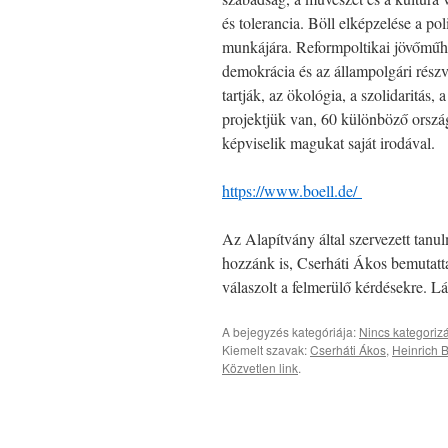
és tolerancia. Böll elképzelése a p
munkájára. Reformpoltikai jövőműhel
demokrácia és az állampolgári részvé
tartják, az ökológia, a szolidaritá
projektjük van, 60 különböző orszá
képviselik magukat saját irodával.
https://www.boell.de/
Az Alapítvány által szervezett tanu
hozzánk is, Cserháti Ákos bemutatta
válaszolt a felmerülő kérdésekre. L
A bejegyzés kategóriája:
Nincs kategoriz
Kiemelt szavak:
Cserháti Ákos
,
Heinrich B
Közvetlen link
.