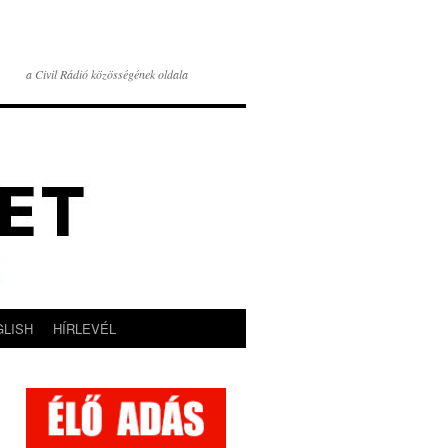
a Civil Rádió közösségének oldala
GLISH
HÍRLEVÉL