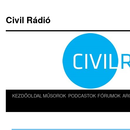
Kilépés
a
Civil Rádió
tartalomba
KEZDŐOLDAL
MŰSOROK
PODCASTOK
FÓRUMOK
AR