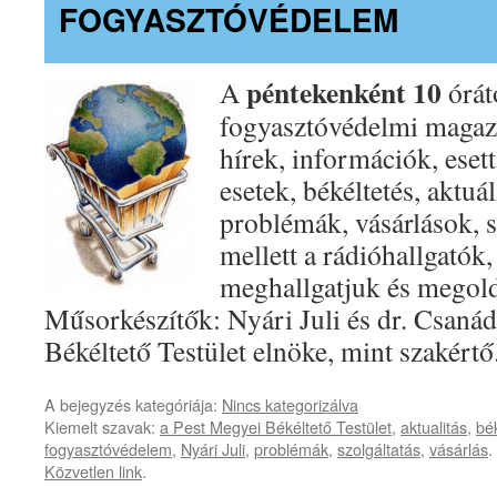
FOGYASZTÓVÉDELEM
péntekenként 10
A
órát
fogyasztóvédelmi magaz
hírek, információk, eset
esetek, békéltetés, aktu
problémák, vásárlások, 
mellett a rádióhallgatók,
meghallgatjuk és megol
Műsorkészítők: Nyári Juli és dr. Csanád
Békéltető Testület elnöke, mint szakértő
A bejegyzés kategóriája:
Nincs kategorizálva
Kiemelt szavak:
a Pest Megyei Békéltető Testület
,
aktualitás
,
bé
fogyasztóvédelem
,
Nyári Juli
,
problémák
,
szolgáltatás
,
vásárlás
.
Közvetlen link
.