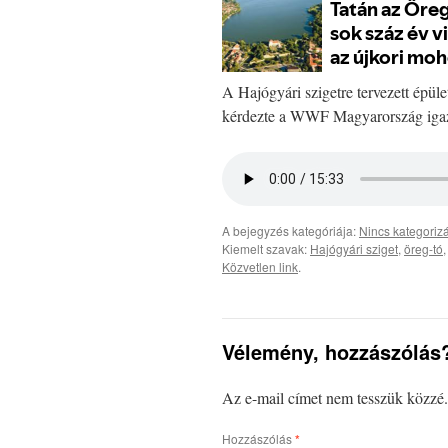
A Hajógyári szigetre tervezett épül
kérdezte a WWF Magyarország igazg
A bejegyzés kategóriája:
Nincs kategoriz
Kiemelt szavak:
Hajógyári sziget
,
öreg-tó
Közvetlen link
.
Vélemény, hozzászólás
Az e-mail címet nem tesszük közzé.
Hozzászólás
*