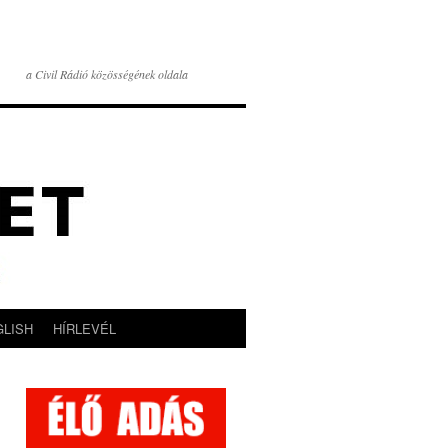
a Civil Rádió közösségének oldala
GLISH
HÍRLEVÉL