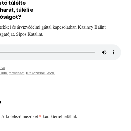
etekkel és árvízvédelmi gáttal kapcsolatban Kazincy Bálint
atóját, Sipos Katalint.
álva
,
Tata
,
természet
,
tiltakozások
,
WWF
.
?
*
A kötelező mezőket
karakterrel jelöltük