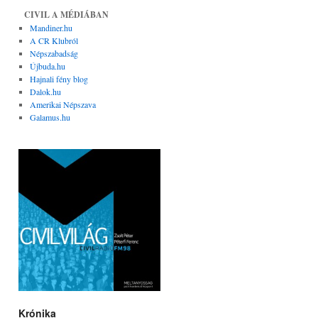
CIVIL A MÉDIÁBAN
Mandiner.hu
A CR Klubról
Népszabadság
Újbuda.hu
Hajnali fény blog
Dalok.hu
Amerikai Népszava
Galamus.hu
Krónika