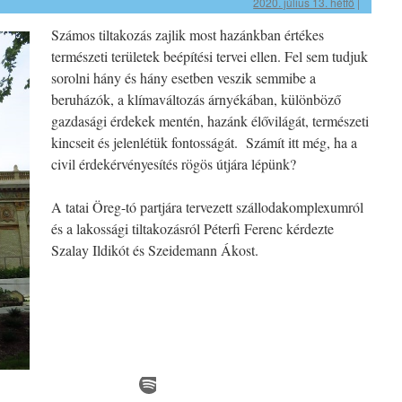
2020. július 13. hétfő
|
Számos tiltakozás zajlik most hazánkban értékes
természeti területek beépítési tervei ellen. Fel sem tudjuk
sorolni hány és hány esetben veszik semmibe a
beruházók, a klímaváltozás árnyékában, különböző
gazdasági érdekek mentén, hazánk élővilágát, természeti
kincseit és jelenlétük fontosságát. Számít itt még, ha a
civil érdekérvényesítés rögös útjára lépünk?
A tatai Öreg-tó partjára tervezett szállodakomplexumról
és a lakossági tiltakozásról Péterfi Ferenc kérdezte
Szalay Ildikót és Szeidemann Ákost.