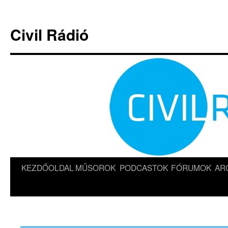
Kilépés
a
Civil Rádió
tartalomba
KEZDŐOLDAL
MŰSOROK
PODCASTOK
FÓRUMOK
AR