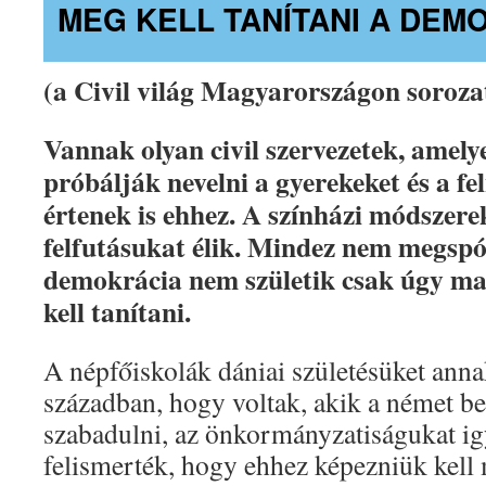
MEG KELL TANÍTANI A DEM
(a Civil világ Magyarországon sorozat
Vannak olyan civil szervezetek, amel
próbálják nevelni a gyerekeket és a fe
értenek is ehhez. A színházi módszere
felfutásukat élik. Mindez nem megspór
demokrácia nem születik csak úgy ma
kell tanítani.
A népfőiskolák dániai születésüket ann
században, hogy voltak, akik a német b
szabadulni, az önkormányzatiságukat igy
felismerték, hogy ehhez képezniük kel