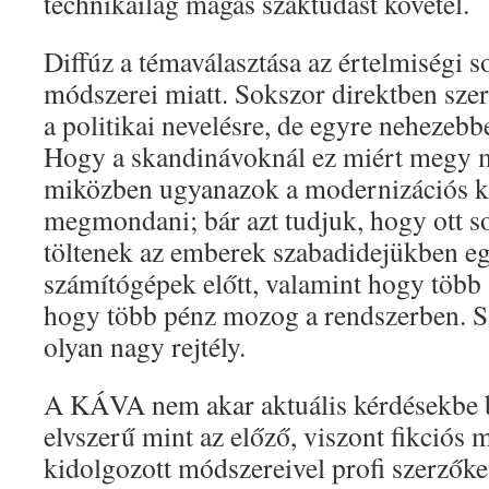
technikailag magas szaktudást követel.
Diffúz a témaválasztása az értelmiségi so
módszerei miatt. Sokszor direktben szere
a politikai nevelésre, de egyre nehezebbe
Hogy a skandinávoknál ez miért megy 
miközben ugyanazok a modernizációs k
megmondani; bár azt tudjuk, hogy ott s
töltenek az emberek szabadidejükben egy
számítógépek előtt, valamint hogy több 
hogy több pénz mozog a rendszerben. S
olyan nagy rejtély.
A KÁVA nem akar aktuális kérdésekbe b
elvszerű mint az előző, viszont fikciós
kidolgozott módszereivel profi szerzőket