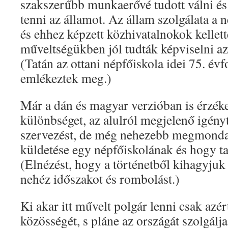
szakszerűbb munkaerővé tudott válni és
tenni az államot. Az állam szolgálata a n
és ehhez képzett közhivatalnokok kellett
műveltségükben jól tudták képviselni az 
(Tatán az ottani népfőiskola idei 75. év
emlékeztek meg.)
Már a dán és magyar verzióban is érzék
különbséget, az alulról megjelenő igényt,
szervezést, de még nehezebb megmonda
küldetése egy népfőiskolának és hogy ta
(Elnézést, hogy a történetből kihagyju
nehéz időszakot és rombolást.)
Ki akar itt művelt polgár lenni csak azér
közösségét, s pláne az országát szolgálj