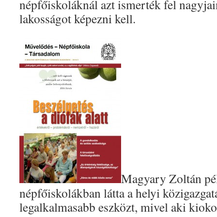
népfőiskoláknál azt ismerték fel nagyja
lakosságot képezni kell.
Magyary Zoltán pél
népfőiskolákban látta a helyi közigazgatá
legalkalmasabb eszközt, mivel aki kioko