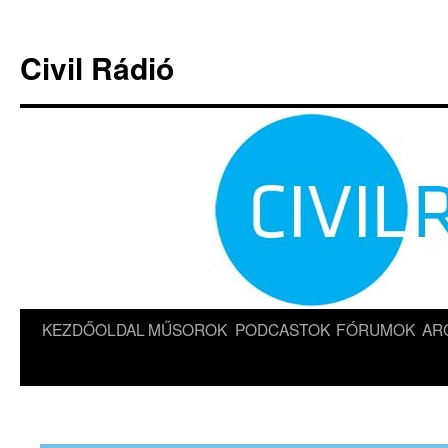
Kilépés
a
Civil Rádió
tartalomba
KEZDŐOLDAL
MŰSOROK
PODCASTOK
FÓRUMOK
AR