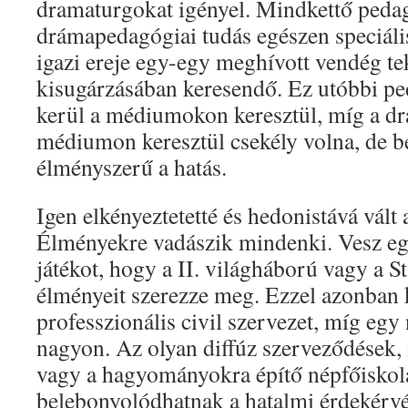
dramaturgokat igényel. Mindkettő pedag
drámapedagógiai tudás egészen speciáli
igazi ereje egy-egy meghívott vendég te
kisugárzásában keresendő. Ez utóbbi pe
kerül a médiumokon keresztül, míg a d
médiumon keresztül csekély volna, de b
élményszerű a hatás.
Igen elkényeztetetté és hedonistává vált 
Élményekre vadászik mindenki. Vesz e
játékot, hogy a II. világháború vagy a St
élményeit szerezze meg. Ezzel azonban 
professzionális civil szervezet, míg eg
nagyon. Az olyan diffúz szerveződések, 
vagy a hagyományokra építő népfőiskol
belebonyolódhatnak a hatalmi érdekérvé