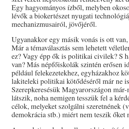
Egy hagyományos ízből, melyben okosod
lévők a biokertészet nyugati technológiáj
mechanizmusairól, jövőjéről.
Ugyanakkor egy másik vonás is ott van, a
Már a témaválasztás sem lehetett véletle
ez? Vagy épp ők is politikai civilek? S 
van? Más népfőiskolák szintén erősen i
például felekezetekhez, egyházakhoz kö
lakiteleki politikai kötődéséről már ne i
Szerepkeresésük Magyarországon már-
látszik, noha nemigen tesszük fel a kér
célok, melyeket szolgálni szeretnének (
demokrácia stb.) miért nem teszik őket