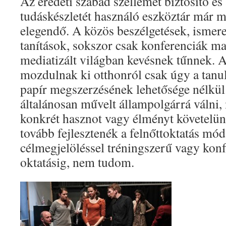
Az eredeti szabad szellemet biztosító és 
tudáskészletét használó eszköztár már 
elegendő. A közös beszélgetések, ismere
tanítások, sokszor csak konferenciák m
mediatizált világban kevésnek tűnnek.
mozdulnak ki otthonról csak úgy a tanu
papír megszerzésének lehetősége nélkü
általánosan művelt állampolgárrá válni
konkrét hasznot vagy élményt követelün
tovább fejlesztenék a felnőttoktatás mód
célmegjelöléssel tréningszerű vagy konf
oktatásig, nem tudom.