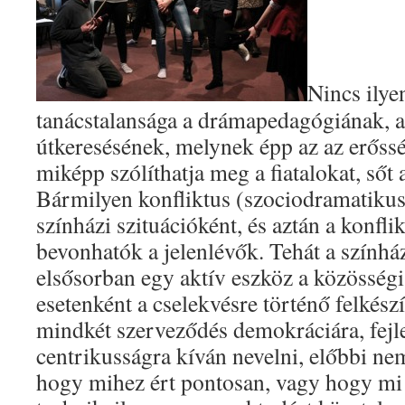
Nincs ilye
tanácstalansága a drámapedagógiának, a
útkeresésének, melynek épp az az erőssé
miképp szólíthatja meg a fiatalokat, sőt a
Bármilyen konfliktus (szociodramatikus
színházi szituációként, és aztán a konfl
bevonhatók a jelenlévők. Tehát a színház
elsősorban egy aktív eszköz a közösség
esetenként a cselekvésre történő felkészí
mindkét szerveződés demokráciára, fejl
centrikusságra kíván nevelni, előbbi ne
hogy mihez ért pontosan, vagy hogy mi 