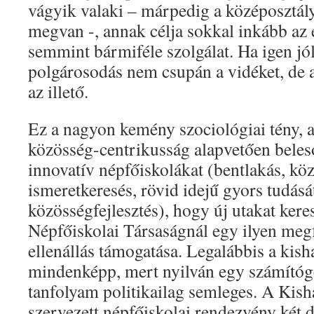
vágyik valaki – márpedig a középosztály
megvan -, annak célja sokkal inkább az
semmint bármiféle szolgálat. Ha igen jól
polgárosodás nem csupán a vidéket, de a
az illető.
Ez a nagyon kemény szociológiai tény, a
közösség-centrikusság alapvetően beles
innovatív népfőiskolákat (bentlakás, kö
ismeretkeresés, rövid idejű gyors tudásá
közösségfejlesztés), hogy új utakat ker
Népfőiskolai Társaságnál egy ilyen megf
ellenállás támogatása. Legalábbis a kish
mindenképp, mert nyilván egy számítógé
tanfolyam politikailag semleges. A Kis
szervezett népfőiskolai rendezvény két d