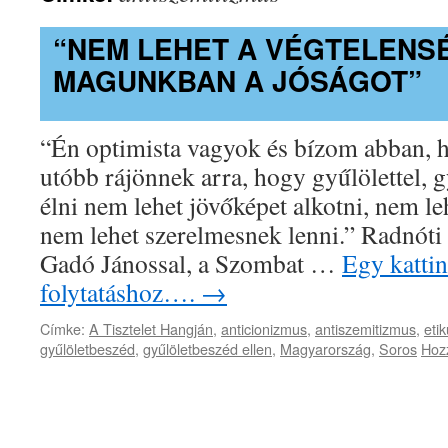
“NEM LEHET A VÉGTELENS
MAGUNKBAN A JÓSÁGOT”
“Én optimista vagyok és bízom abban, 
utóbb rájönnek arra, hogy gyűlölettel, 
élni nem lehet jövőképet alkotni, nem le
nem lehet szerelmesnek lenni.” Radnóti 
Gadó Jánossal, a Szombat …
Egy kattin
folytatáshoz….
→
Címke:
A Tisztelet Hangján
,
anticionizmus
,
antiszemitizmus
,
eti
gyűlöletbeszéd
,
gyűlöletbeszéd ellen
,
Magyarország
,
Soros
Hoz