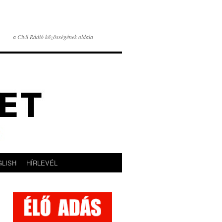
a Civil Rádió közösségének oldala
GLISH
HÍRLEVÉL