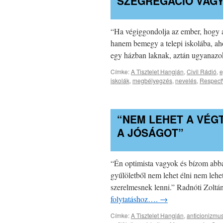
SZEGREGÁCIÓ VAGY
“Ha végiggondolja az ember, hogy a 
hanem bemegy a telepi iskolába, aho
egy házban laknak, aztán ugyanazok
Címke:
A Tisztelet Hangján
,
Civil Rádió
,
e
iskolák
,
megbélyegzés
,
nevelés
,
Respect
“NEM LEHET A VÉG
A JÓSÁGOT”
“Én optimista vagyok és bízom abba
gyűlöletből nem lehet élni nem lehe
szerelmesnek lenni.” Radnóti Zoltá
folytatáshoz….
→
Címke:
A Tisztelet Hangján
,
anticionizmu