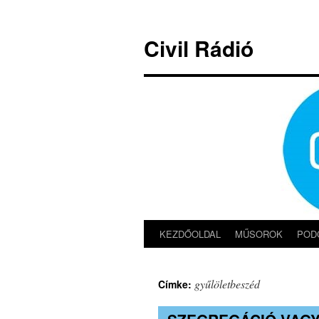
Kilépés
a
Civil Rádió
tartalomba
KEZDŐOLDAL
MŰSOROK
POD
gyűlöletbeszéd
Címke: