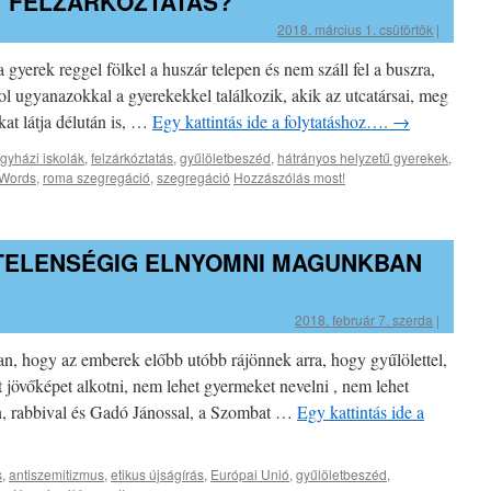
 FELZÁRKÓZTATÁS?
2018. március 1. csütörtök
|
gyerek reggel fölkel a huszár telepen és nem száll fel a buszra,
l ugyanazokkal a gyerekekkel találkozik, akik az utcatársai, meg
at látja délután is, …
Egy kattintás ide a folytatáshoz….
→
gyházi iskolák
,
felzárkóztatás
,
gyűlöletbeszéd
,
hátrányos helyzetű gyerekek
,
Words
,
roma szegregáció
,
szegregáció
Hozzászólás most!
TELENSÉGIG ELNYOMNI MAGUNKBAN
2018. február 7. szerda
|
n, hogy az emberek előbb utóbb rájönnek arra, hogy gyűlölettel,
t jövőképet alkotni, nem lehet gyermeket nevelni , nem lehet
n, rabbival és Gadó Jánossal, a Szombat …
Egy kattintás ide a
s
,
antiszemitizmus
,
etikus újságírás
,
Európai Unió
,
gyűlöletbeszéd
,