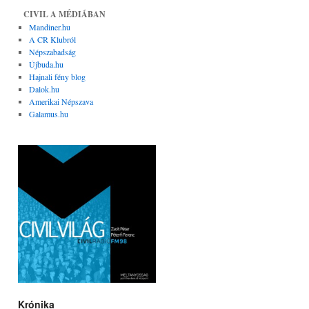
CIVIL A MÉDIÁBAN
Mandiner.hu
A CR Klubról
Népszabadság
Újbuda.hu
Hajnali fény blog
Dalok.hu
Amerikai Népszava
Galamus.hu
Krónika