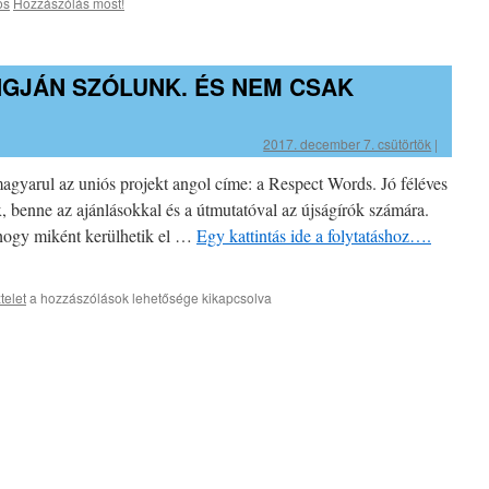
os
Hozzászólás most!
NGJÁN SZÓLUNK. ÉS NEM CSAK
2017. december 7. csütörtök
|
agyarul az uniós projekt angol címe: a Respect Words. Jó féléves
, benne az ajánlásokkal és a útmutatóval az újságírók számára.
hogy miként kerülhetik el …
Egy kattintás ide a folytatáshoz….
Mi
ztelet
a hozzászólások lehetősége kikapcsolva
a
tisztelet
hangján
szólunk.
És
nem
csak
minden
kedden…