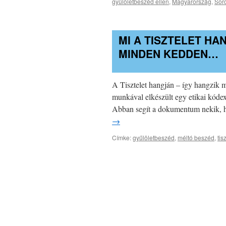
gyűlöletbeszéd ellen
,
Magyarország
,
Sor
MI A TISZTELET HA
MINDEN KEDDEN…
A Tisztelet hangján – így hangzik m
munkával elkészült egy etikai kódex
Abban segít a dokumentum nekik, 
→
Címke:
gyűlöletbeszéd
,
méltó beszéd
,
tis