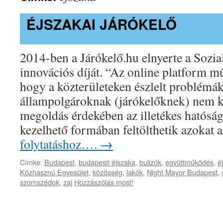
ÉJSZAKAI JÁRÓKELŐ
2014-ben a Járókelő.hu elnyerte a Sozi
innovációs díját. “Az online platform m
hogy a közterületeken észlelt problémák
állampolgároknak (járókelőknek) nem k
megoldás érdekében az illetékes hatós
kezelhető formában feltölthetik azokat
folytatáshoz….
→
Címke:
Budapest
,
budapesti éjszaka
,
bulizók
,
együttműködés
,
é
Közhasznú Egyesület
,
közösség
,
lakók
,
Night Mayor Budapest
,
szomszédok
,
zaj
Hozzászólás most!