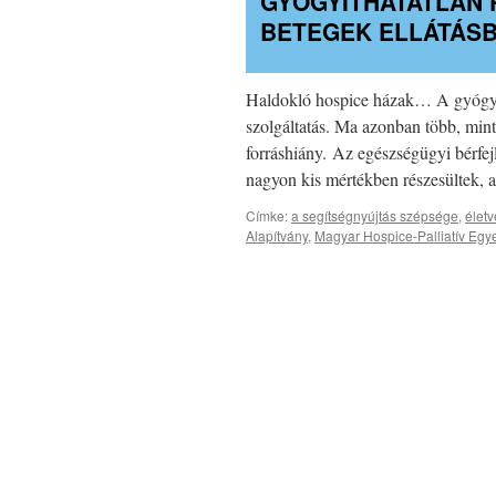
GYÓGYÍTHATATLAN 
BETEGEK ELLÁTÁS
Haldokló hospice házak… A gyógyítha
szolgáltatás. Ma azonban több, mint
forráshiány. Az egészségügyi bérfejl
nagyon kis mértékben részesültek
Címke:
a segítségnyújtás szépsége
,
életv
Alapítvány
,
Magyar Hospice-Palliatív Egy