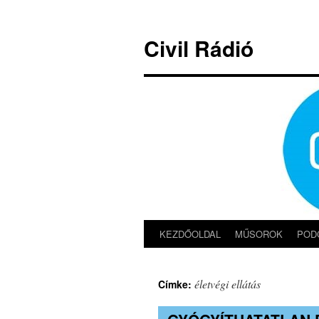
Kilépés
a
Civil Rádió
tartalomba
KEZDŐOLDAL
MŰSOROK
POD
életvégi ellátás
Címke: