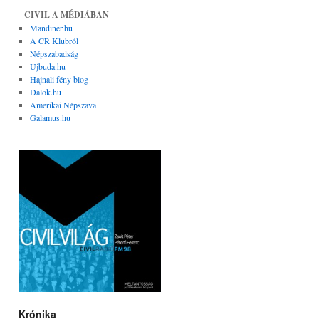
CIVIL A MÉDIÁBAN
Mandiner.hu
A CR Klubról
Népszabadság
Újbuda.hu
Hajnali fény blog
Dalok.hu
Amerikai Népszava
Galamus.hu
Krónika