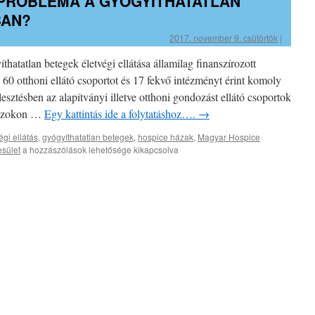
PROBLÉMA A GYÓGYÍTHATATLAN
BAN?
2017. november 9. csütörtök
|
tatlan betegek életvégi ellátása államilag finanszírozott
 60 otthoni ellátó csoportot és 17 fekvő intézményt érint komoly
esztésben az alapítványi illetve otthoni gondozást ellátó csoportok
, azokon …
Egy kattintás ide a folytatáshoz….
→
égi ellátás
,
gyógyíthatatlan betegek
,
hospice házak
,
Magyar Hospice
Gyógyíthatatlan
esület
a hozzászólások lehetősége kikapcsolva
probléma
a
gyógyíthatatlan
betegek
ellátásban?
bejegyzéshez