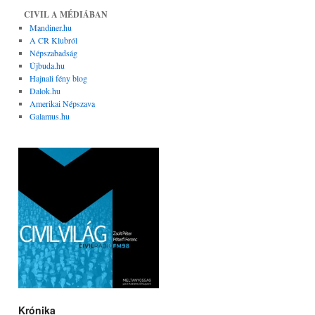
CIVIL A MÉDIÁBAN
Mandiner.hu
A CR Klubról
Népszabadság
Újbuda.hu
Hajnali fény blog
Dalok.hu
Amerikai Népszava
Galamus.hu
Krónika