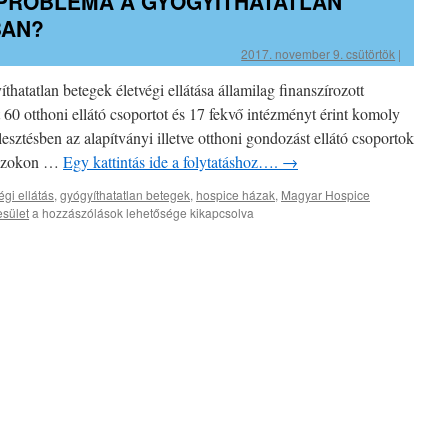
PROBLÉMA A GYÓGYÍTHATATLAN
BAN?
2017. november 9. csütörtök
|
tatlan betegek életvégi ellátása államilag finanszírozott
 60 otthoni ellátó csoportot és 17 fekvő intézményt érint komoly
esztésben az alapítványi illetve otthoni gondozást ellátó csoportok
, azokon …
Egy kattintás ide a folytatáshoz….
→
égi ellátás
,
gyógyíthatatlan betegek
,
hospice házak
,
Magyar Hospice
Gyógyíthatatlan
esület
a hozzászólások lehetősége kikapcsolva
probléma
a
gyógyíthatatlan
betegek
ellátásban?
bejegyzéshez