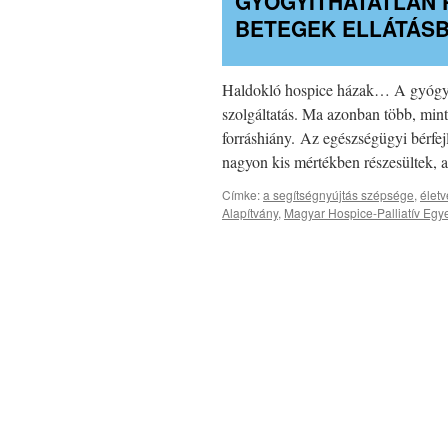
GYÓGYÍTHATATLAN 
BETEGEK ELLÁTÁS
Haldokló hospice házak… A gyógyítha
szolgáltatás. Ma azonban több, mint
forráshiány. Az egészségügyi bérfejl
nagyon kis mértékben részesültek
Címke:
a segítségnyújtás szépsége
,
életv
Alapítvány
,
Magyar Hospice-Palliatív Egy