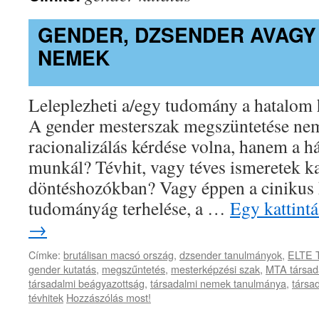
GENDER, DZSENDER AVAGY
NEMEK
Leleplezheti a/egy tudomány a hatalom 
A gender mesterszak megszüntetése ne
racionalizálás kérdése volna, hanem a há
munkál? Tévhit, vagy téves ismeretek k
döntéshozókban? Vagy éppen a cinikus
tudományág terhelése, a …
Egy kattintá
→
Címke:
brutálisan macsó ország
,
dzsender tanulmányok
,
ELTE 
gender kutatás
,
megszűntetés
,
mesterképzési szak
,
MTA társad
társadalmi beágyazottság
,
társadalmi nemek tanulmánya
,
társad
tévhitek
Hozzászólás most!