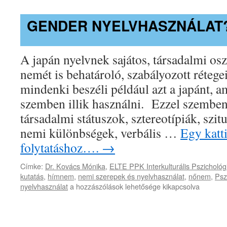
GENDER NYELVHASZNÁLAT
A japán nyelvnek sajátos, társadalmi osz
nemét is behatároló, szabályozott réteg
mindenki beszéli például azt a japánt, am
szemben illik használni. Ezzel szembe
társadalmi státuszok, sztereotípiák, szit
nemi különbségek, verbális …
Egy katti
folytatáshoz….
→
Címke:
Dr. Kovács Mónika
,
ELTE PPK Interkulturális Pszichológ
kutatás
,
hímnem
,
nemi szerepek és nyelvhasználat
,
nőnem
,
Psz
Gender
nyelvhasználat
a hozzászólások lehetősége kikapcsolva
nyelvhasználat?
bejegyzéshez