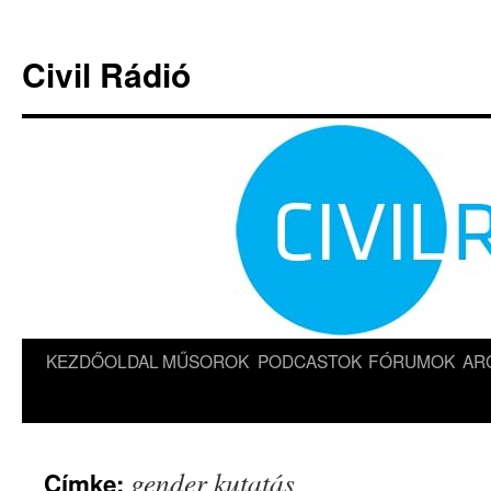
Kilépés
a
Civil Rádió
tartalomba
KEZDŐOLDAL
MŰSOROK
PODCASTOK
FÓRUMOK
AR
gender kutatás
Címke: