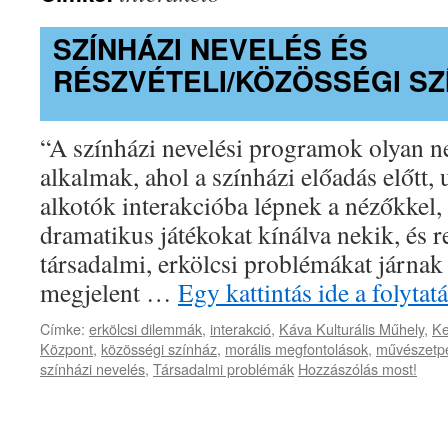
SZÍNHÁZI NEVELÉS ÉS
RÉSZVÉTELI/KÖZÖSSÉGI SZ
“A színházi nevelési programok olyan n
alkalmak, ahol a színházi előadás előtt,
alkotók interakcióba lépnek a nézőkkel,
dramatikus játékokat kínálva nekik, és 
társadalmi, erkölcsi problémákat járna
megjelent …
Egy kattintás ide a folyt
Címke:
erkölcsi dilemmák
,
interakció
,
Káva Kulturális Műhely
,
Ke
Központ
,
közösségi színház
,
morális megfontolások
,
művészetp
színházi nevelés
,
Társadalmi problémák
Hozzászólás most!