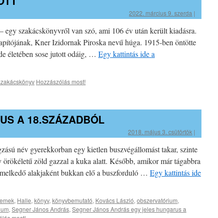
ÖTT
2022. március 9. szerda
|
– egy szakácskönyvről van szó, ami 106 év után került kiadásra.
pítójának, Kner Izidornak Piroska nevű húga. 1915-ben öntötte
de életében sose jutott odáig, …
Egy kattintás ide a
szakácskönyv
Hozzászólás most!
US A 18.SZÁZADBÓL
2018. május 3. csütörtök
|
zású név gyerekkorban egy kietlen buszvégállomást takar, szinte
 örökéletű zöld gazzal a kuka alatt. Később, amikor már tágabbra
kiemelkedő alakjaként bukkan elő a buszforduló …
Egy kattintás ide
temek
,
Halle
,
könyv
,
könyvbemutató
,
Kovács László
,
obszervatórium
,
ium
,
Segner János András
,
Segner János András egy jeles hungarus a
lás most!