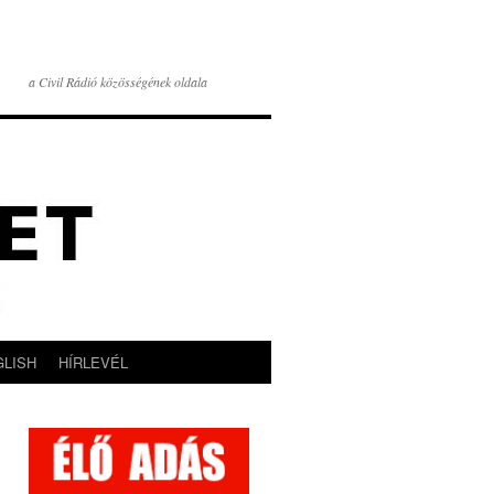
a Civil Rádió közösségének oldala
GLISH
HÍRLEVÉL