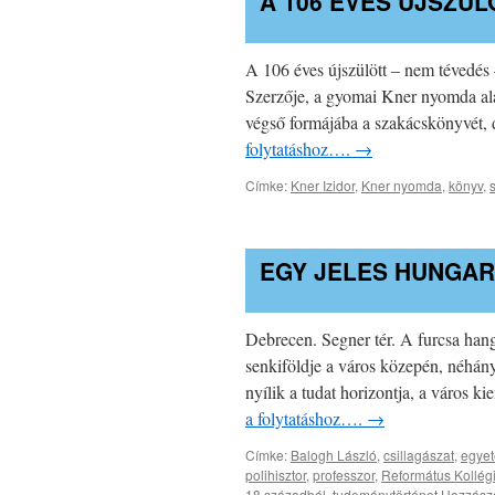
A 106 ÉVES ÚJSZÜL
A 106 éves újszülött – nem tévedés 
Szerzője, a gyomai Kner nyomda ala
végső formájába a szakácskönyvét, 
folytatáshoz….
→
Címke:
Kner Izidor
,
Kner nyomda
,
könyv
,
EGY JELES HUNGAR
Debrecen. Segner tér. A furcsa hang
senkiföldje a város közepén, néhány
nyílik a tudat horizontja, a város 
a folytatáshoz….
→
Címke:
Balogh László
,
csillagászat
,
egye
polihisztor
,
professzor
,
Református Kollég
18.századból
,
tudománytörténet
Hozzászó