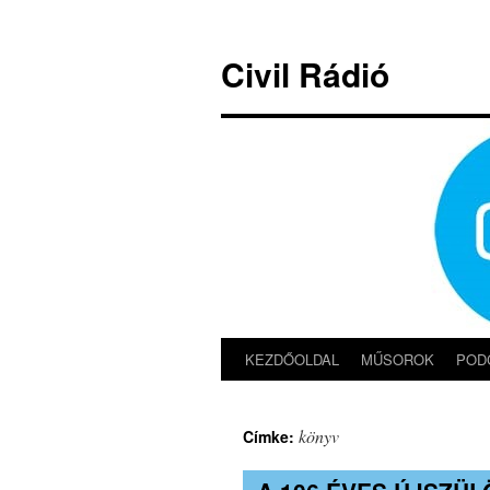
Kilépés
a
Civil Rádió
tartalomba
KEZDŐOLDAL
MŰSOROK
POD
könyv
Címke: