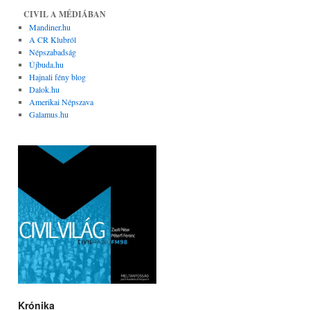
CIVIL A MÉDIÁBAN
Mandiner.hu
A CR Klubról
Népszabadság
Újbuda.hu
Hajnali fény blog
Dalok.hu
Amerikai Népszava
Galamus.hu
Krónika