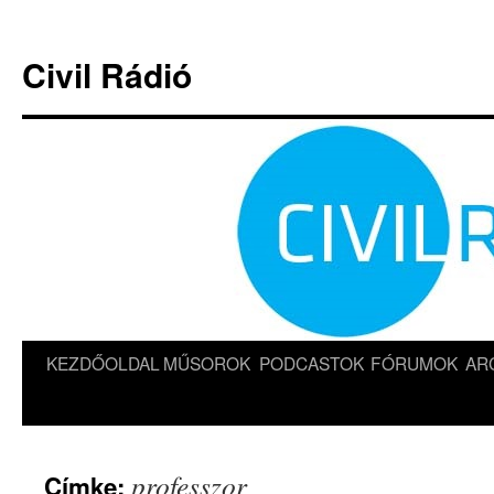
Kilépés
a
Civil Rádió
tartalomba
KEZDŐOLDAL
MŰSOROK
PODCASTOK
FÓRUMOK
AR
professzor
Címke: