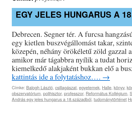
EGY JELES HUNGARUS A 1
Debrecen. Segner tér. A furcsa hangzás
egy kietlen buszvégállomást takar, szint
közepén, néhány örökéletű zöld gazzal a
amikor már tágabbra nyílik a tudat horiz
kiemelkedő alakjaként bukkan elő a b
kattintás ide a folytatáshoz….
→
Címke:
Balogh László
,
csillagászat
,
egyetemek
,
Halle
,
könyv
,
kö
obszervatórium
,
polihisztor
,
professzor
,
Református Kollégium
,
S
András egy jeles hungarus a 18.századból
,
tudománytörténet
Ho