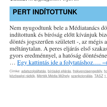
PERT INDÍTOTTUNK
Nem nyugodtunk bele a Médiatanács dön
indítottunk és bíróság előtt kívánjuk bi
döntés jogszerűen született -, az mégis 
méltánytalan. A peres eljárás első szak
gyors eredménnyel, a hatóság döntéséne
…
Egy kattintás ide a folytatáshoz….
Címke:
adatszolgáltatás
,
bírósági eljárás
,
frekvenciaengedély
,
h
közösségi rádiók
,
Mérték Média Műhely
,
szankcionálás
,
TASZ
1