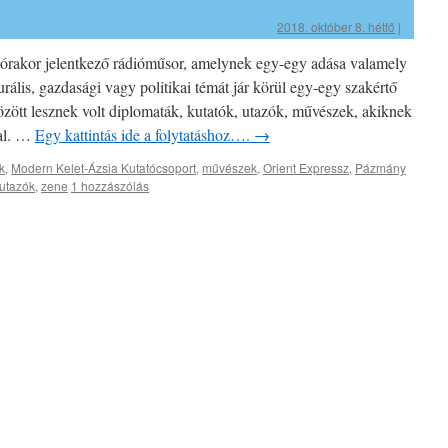
2018. október 8. hétfő
|
órakor jelentkező rádióműsor, amelynek egy-egy adása valamely
turális, gazdasági vagy politikai témát jár körül egy-egy szakértő
ött lesznek volt diplomaták, kutatók, utazók, művészek, akiknek
val. …
Egy kattintás ide a folytatáshoz….
→
k
,
Modern Kelet-Ázsia Kutatócsoport
,
művészek
,
Orient Expressz
,
Pázmány
utazók
,
zene
1 hozzászólás