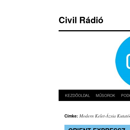
Kilépés
a
Civil Rádió
tartalomba
KEZDŐOLDAL
MŰSOROK
POD
Modern Kelet-Ázsia Kutató
Címke: