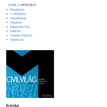
CIVIL A MÉDIÁBAN
Mandiner.hu
A CR Klubról
Népszabadság
Újbuda.hu
Hajnali fény blog
Dalok.hu
Amerikai Népszava
Galamus.hu
Krónika