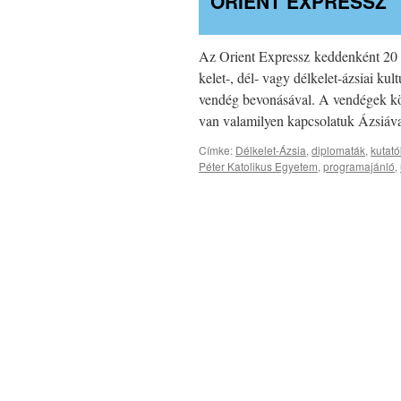
ORIENT EXPRESSZ
Az Orient Expressz keddenként 20 
kelet-, dél- vagy délkelet-ázsiai kul
vendég bevonásával. A vendégek köz
van valamilyen kapcsolatuk Ázsiá
Címke:
Délkelet-Ázsia
,
diplomaták
,
kutató
Péter Katolikus Egyetem
,
programajánló
,