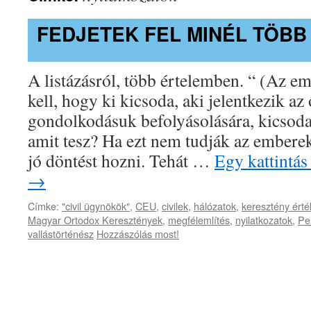
FEDJETEK FEL MINÉL TÖBB
A listázásról, több értelemben. “ (Az 
kell, hogy ki kicsoda, aki jelentkezik az
gondolkodásuk befolyásolására, kicsoda, k
amit tesz? Ha ezt nem tudják az embere
jó döntést hozni. Tehát …
Egy kattintás
→
Címke:
"civil ügynökök"
,
CEU
,
civilek
,
hálózatok
,
keresztény ért
Magyar Ortodox Keresztények
,
megfélemlítés
,
nyilatkozatok
,
Pe
vallástörténész
Hozzászólás most!