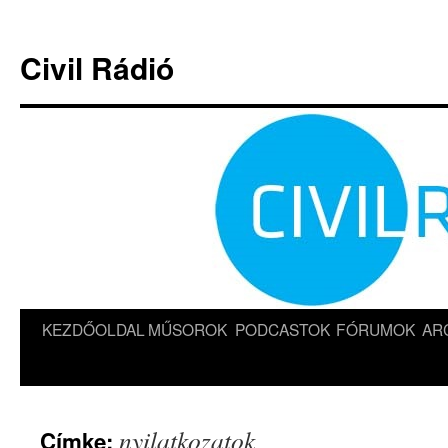
Kilépés
a
Civil Rádió
tartalomba
KEZDŐOLDAL
MŰSOROK
PODCASTOK
FÓRUMOK
AR
nyilatkozatok
Címke: