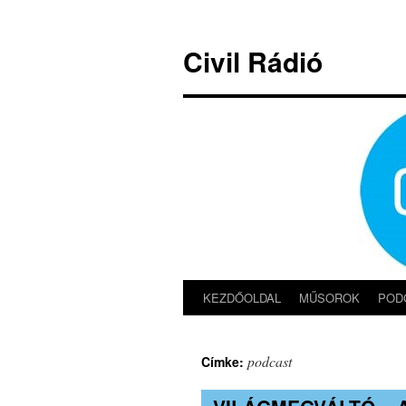
Kilépés
a
Civil Rádió
tartalomba
KEZDŐOLDAL
MŰSOROK
POD
podcast
Címke: