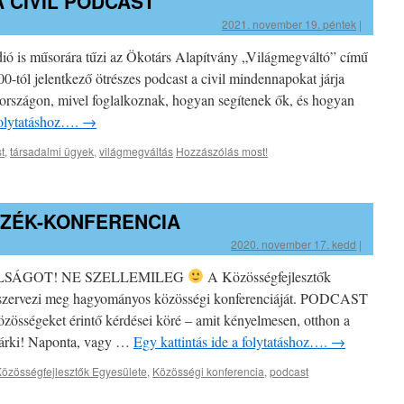
 CIVIL PODCAST
2021. november 19. péntek
|
dió is műsorára tűzi az Ökotárs Alapítvány „Világmegváltó” című
0-tól jelentkező ötrészes podcast a civil mindennapokat járja
országon, mivel foglalkoznak, hogyan segítenek ők, és hogyan
 folytatáshoz….
→
t
,
társadalmi ügyek
,
világmegváltás
Hozzászólás most!
ZÉK-KONFERENCIA
2020. november 17. kedd
|
OLSÁGOT! NE SZELLEMILEG
A Közösségfejlesztők
szervezi meg hagyományos közösségi konferenciáját. PODCAST
közösségeket érintő kérdései köré – amit kényelmesen, otthon a
bárki! Naponta, vagy …
Egy kattintás ide a folytatáshoz….
→
özösségfejlesztők Egyesülete
,
Közösségi konferencia
,
podcast