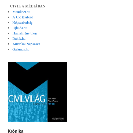
CIVIL A MÉDIÁBAN
Mandiner.hu
A CR Klubról
Népszabadság
Újbuda.hu
Hajnali fény blog
Dalok.hu
Amerikai Népszava
Galamus.hu
Krónika