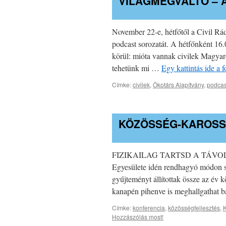
VILÁGMEGVÁLTÓ – A
November 22-e, hétfőtől a Civil Rá
podcast sorozatát. A hétfőnként 16.0
körül: mióta vannak civilek Magyar
tehetünk mi …
Egy kattintás ide a
Címke:
civilek
,
Ökotárs Alapítvány
,
podcas
KÖZÖSSÉG-KAROSS
FIZIKAILAG TARTSD A TÁV
Egyesülete idén rendhagyó módon 
gyűjteményt állítottak össze az év 
kanapén pihenve is meghallgathat 
Címke:
konferencia
,
közösségfejlesztés
,
K
Hozzászólás most!