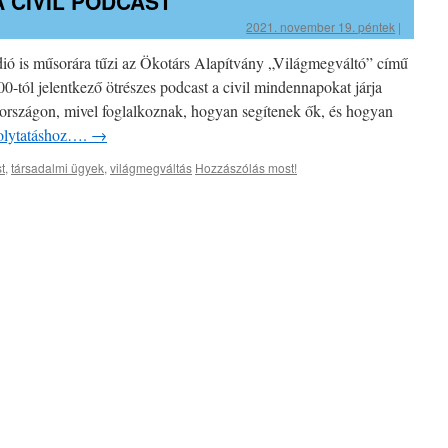
 CIVIL PODCAST
2021. november 19. péntek
|
dió is műsorára tűzi az Ökotárs Alapítvány „Világmegváltó” című
0-tól jelentkező ötrészes podcast a civil mindennapokat járja
országon, mivel foglalkoznak, hogyan segítenek ők, és hogyan
 folytatáshoz….
→
t
,
társadalmi ügyek
,
világmegváltás
Hozzászólás most!