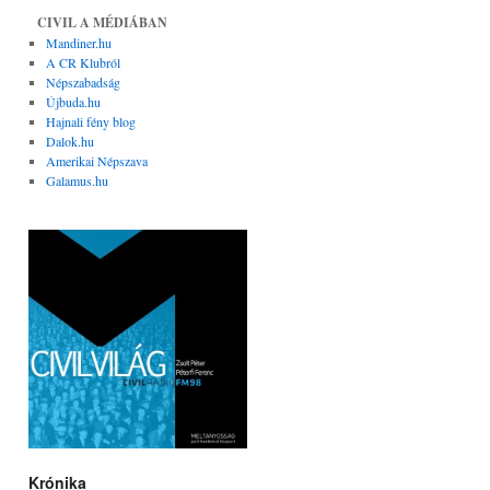
CIVIL A MÉDIÁBAN
Mandiner.hu
A CR Klubról
Népszabadság
Újbuda.hu
Hajnali fény blog
Dalok.hu
Amerikai Népszava
Galamus.hu
Krónika