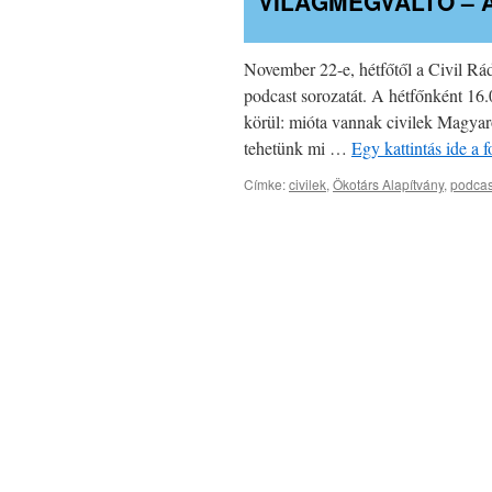
VILÁGMEGVÁLTÓ – A
November 22-e, hétfőtől a Civil Rá
podcast sorozatát. A hétfőnként 16.0
körül: mióta vannak civilek Magyar
tehetünk mi …
Egy kattintás ide a
Címke:
civilek
,
Ökotárs Alapítvány
,
podcas