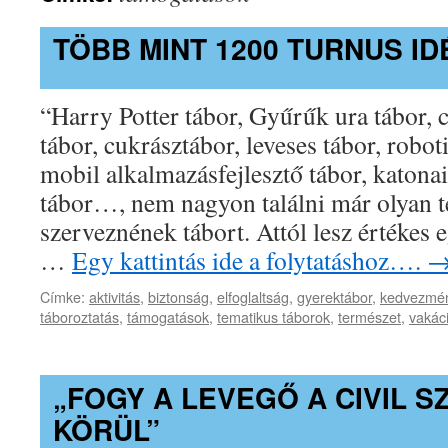
TÖBB MINT 1200 TURNUS I
“Harry Potter tábor, Gyűrűk ura tábor, 
tábor, cukrásztábor, leveses tábor, robot
mobil alkalmazásfejlesztő tábor, katonai,
tábor…, nem nagyon találni már olyan 
szerveznének tábort. Attól lesz értékes 
…
Egy kattintás ide a folytatáshoz….
Címke:
aktivitás
,
biztonság
,
elfoglaltság
,
gyerektábor
,
kedvezmé
táboroztatás
,
támogatások
,
tematikus táborok
,
természet
,
vakác
„FOGY A LEVEGŐ A CIVIL 
KÖRÜL”