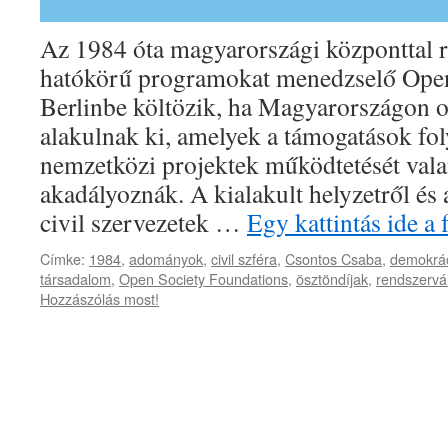
Az 1984 óta magyarországi központtal 
hatókörű programokat menedzselő Open
Berlinbe költözik, ha Magyarországon 
alakulnak ki, amelyek a támogatások fo
nemzetközi projektek működtetését va
akadályoznák. A kialakult helyzetről és a
civil szervezetek …
Egy kattintás ide a
Címke:
1984
,
adományok
,
civil szféra
,
Csontos Csaba
,
demokrá
társadalom
,
Open Society Foundations
,
ösztöndíjak
,
rendszervá
Hozzászólás most!