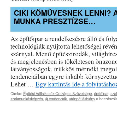
CIKI KŐMŰVESNEK LENNI? A
MUNKA PRESZTÍZSE…
Az építőipar a rendelkezésre álló és fol
technológiák nyújtotta lehetőségei révén
szárnyal. Menő építészirodák, világhíre
és megjelenésben is tökéletesen önazon
látványosságok, trükkös mérnöki megol
tendenciáiban egyre inkább környezettu
Lehet …
Egy kattintás ide a folytatás
Címke:
Építési Vállalkozók Országos Szövetsége
,
építőipar
,
sza
Ciki
szakmunkásképzés
,
új tendenciák
,
utánpótláshiány
a hozzászól
kőművesnek
lenni?
Az