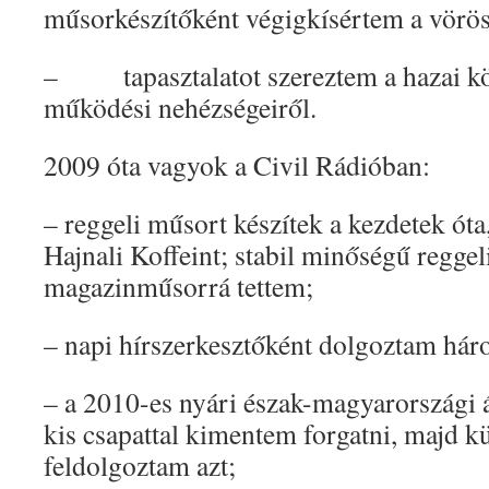
műsorkészítőként végigkísértem a vörösi
– tapasztalatot szereztem a hazai kö
működési nehézségeiről.
2009 óta vagyok a Civil Rádióban:
– reggeli műsort készítek a kezdetek óta
Hajnali Koffeint; stabil minőségű reggel
magazinműsorrá tettem;
– napi hírszerkesztőként dolgoztam hár
– a 2010-es nyári észak-magyarországi 
kis csapattal kimentem forgatni, majd 
feldolgoztam azt;