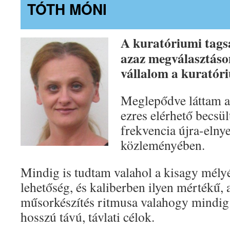
TÓTH MÓNI
A kuratóriumi tagsá
azaz megválasztáso
vállalom a kuratóri
Meglepődve láttam a
ezres elérhető becsül
frekvencia újra-elny
közleményében.
Mindig is tudtam valahol a kisagy mély
lehetőség, és kaliberben ilyen mértékű,
műsorkészítés ritmusa valahogy mindig 
hosszú távú, távlati célok.