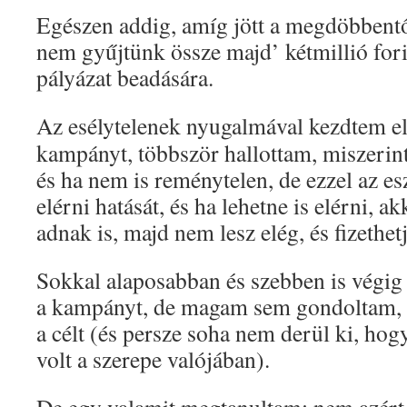
Egészen addig, amíg jött a megdöbbent
nem gyűjtünk össze majd’ kétmillió fori
pályázat beadására.
Az esélytelenek nyugalmával kezdtem e
kampányt, többször hallottam, miszerint
és ha nem is reménytelen, de ezzel az e
elérni hatását, és ha lehetne is elérni, a
adnak is, majd nem lesz elég, és fizethet
Sokkal alaposabban és szebben is végig l
a kampányt, de magam sem gondoltam, h
a célt (és persze soha nem derül ki, h
volt a szerepe valójában).