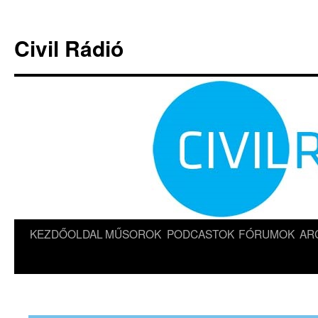
Kilépés
a
Civil Rádió
tartalomba
KEZDŐOLDAL
MŰSOROK
PODCASTOK
FÓRUMOK
AR