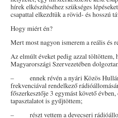
hírek elkészítéséhez szükséges lépéseket
csapattal elkezdtük a rövid- és hosszú t
Hogy miért én?
Mert most nagyon ismerem a reális és ré
Az elmúlt éveket pedig azzal töltöttem
Magyarországi Szervezetében dolgozta
– ennek révén a nyári Közös Hullám
frekvenciával rendelkező rádióállomás
főszerkesztője 3 egymást követő évben, e
tapasztalatot is gyűjtöttem;
– részt vettem a devecseri rádióáll