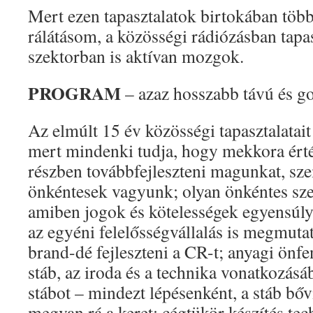
Mert ezen tapasztalatok birtokában több
rálátásom, a közösségi rádiózásban tapas
szektorban is aktívan mozgok.
PROGRAM
– azaz hosszabb távú és go
Az elmúlt 15 év közösségi tapasztalatai
mert mindenki tudja, hogy mekkora érté
részben továbbfejleszteni magunkat, sze
önkéntesek vagyunk; olyan önkéntes szer
amiben jogok és kötelességek egyensúl
az egyéni felelősségvállalás is megmuta
brand-dé fejleszteni a CR-t; anyagi önfe
stáb, az iroda és a technika vonatkozásá
stábot – mindezt lépésenként, a stáb bőv
megvan rá a keret; cégtükör készítés te