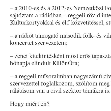
– a 2010-es és a 2012-es Nemzetközi Fo
sajtóztam a rádióban – reggeli rövid inte
Kulturkortyokkal és élő közvetítéssel, s
– a rádiót támogató második folk- és vi
koncertet szervezetem;
– zenei kitekintésként most erős tapaszt
hónapja elindult KülönÓra;
– a reggeli műsoraimban nagyszámú civi
szervezettel foglalkozom, szólítom meg
rálátásom van a civil szektor témákra is.
Hogy miért én?