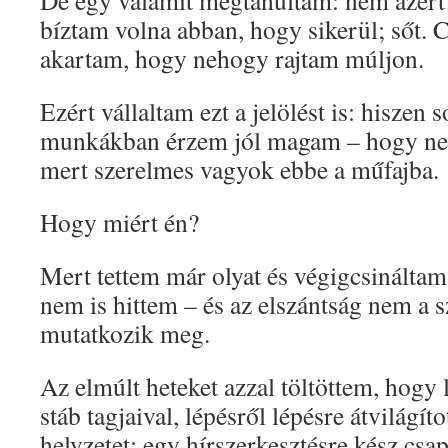
De egy valamit megtanultam: nem azért 
bíztam volna abban, hogy sikerül; sőt. C
akartam, hogy nehogy rajtam múljon.
Ezért vállaltam ezt a jelölést is: hiszen
munkákban érzem jól magam – hogy ne
mert szerelmes vagyok ebbe a műfajba.
Hogy miért én?
Mert tettem már olyat és végigcsináltam
nem is hittem – és az elszántság nem a
mutatkozik meg.
Az elmúlt heteket azzal töltöttem, hogy 
stáb tagjaival, lépésről lépésre átvilágít
helyzetet; egy hírszerkesztésre kész csap