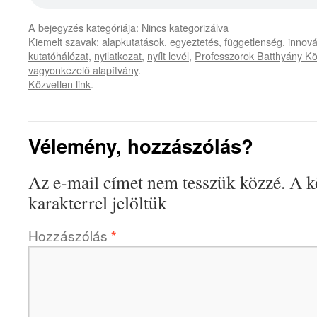
A bejegyzés kategóriája:
Nincs kategorizálva
Kiemelt szavak:
alapkutatások
,
egyeztetés
,
függetlenség
,
innová
kutatóhálózat
,
nyilatkozat
,
nyílt levél
,
Professzorok Batthyány K
vagyonkezelő alapítvány
.
Közvetlen link
.
Vélemény, hozzászólás?
Az e-mail címet nem tesszük közzé.
A k
karakterrel jelöltük
Hozzászólás
*