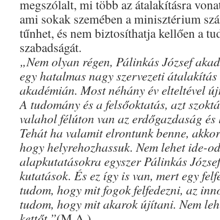
megszólalt, mi több az átalakításra vonat
ami sokak szemében a minisztérium sz
tűnhet, és nem biztosíthatja kellően a 
szabadságát.
„Nem olyan régen, Pálinkás József akad
egy hatalmas nagy szervezeti átalakítás
akadémián. Most néhány év elteltével újr
A tudomány és a felsőoktatás, azt szok
valahol félúton van az erdőgazdaság és l
Tehát ha valamit elrontunk benne, akkor
hogy helyrehozhassuk. Nem lehet ide-o
alapkutatásokra egyszer Pálinkás József
kutatások. És ez így is van, mert egy fel
tudom, hogy mit fogok felfedezni, az in
tudom, hogy mit akarok újítani. Nem le
kettőt.”
(M.A.)