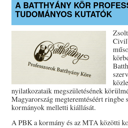
A BATTHYÁNY KÖR PROFES
TUDOMÁNYOS KUTATÓK
Zsolt
Civil
műso
körbe
Batt
szerv
közl
nyilatkozataik megszületésének körülmén
Magyarország megteremtéséért ringbe sz
kormányok melletti kiállását.
A PBK a kormány és az MTA közötti kon