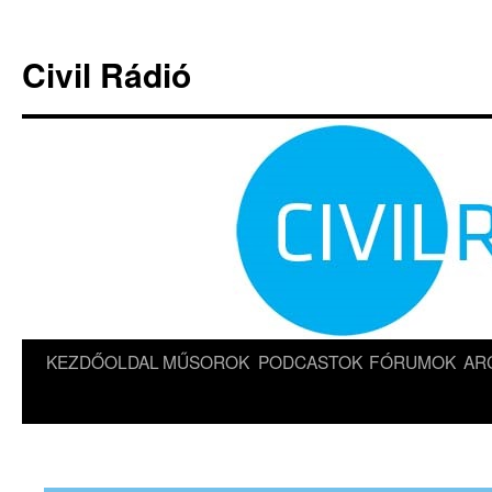
Kilépés
a
Civil Rádió
tartalomba
KEZDŐOLDAL
MŰSOROK
PODCASTOK
FÓRUMOK
AR