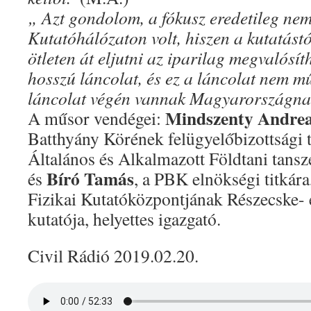
„ Azt gondolom, a fókusz eredetileg ne
Kutatóhálózaton volt, hiszen a kutatástól
ötleten át eljutni az iparilag megvalósí
hosszú láncolat, és ez a láncolat nem mű
láncolat végén vannak Magyarországna
Mindszenty Andre
A műsor vendégei:
Batthyány Körének felügyelőbizottsági
Általános és Alkalmazott Földtani tansz
Bíró Tamás
és
, a PBK elnökségi titká
Fizikai Kutatóközpontjának Részecske- é
kutatója, helyettes igazgató.
Civil Rádió 2019.02.20.