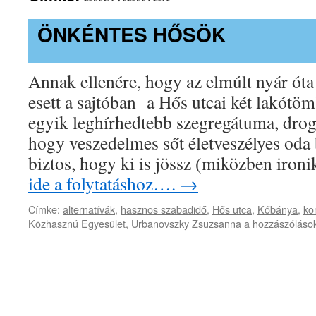
ÖNKÉNTES HŐSÖK
Annak ellenére, hogy az elmúlt nyár óta 
esett a sajtóban a Hős utcai két lakótö
egyik leghírhedtebb szegregátuma, drog
hogy veszedelmes sőt életveszélyes od
biztos, hogy ki is jössz (miközben iro
ide a folytatáshoz….
→
Címke:
alternatívák
,
hasznos szabadidő
,
Hős utca
,
Kőbánya
,
ko
Önkéntes
Közhasznú Egyesület
,
Urbanovszky Zsuzsanna
a hozzászólások
Hősök
bejegyzéshez