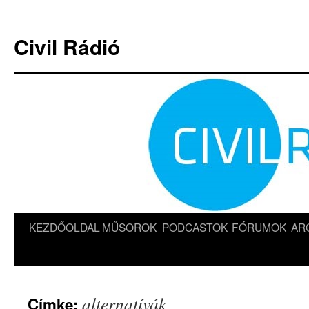
Kilépés
a
Civil Rádió
tartalomba
KEZDŐOLDAL
MŰSOROK
PODCASTOK
FÓRUMOK
AR
alternatívák
Címke: