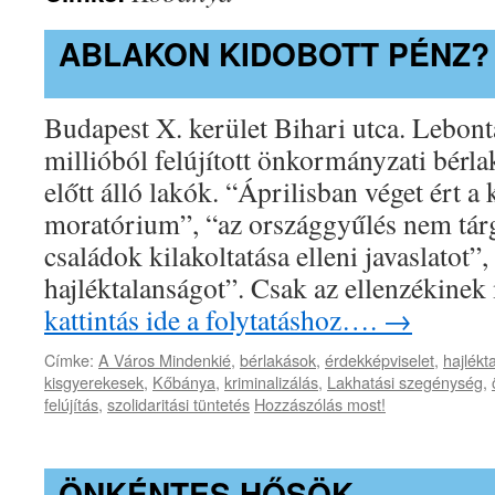
ABLAKON KIDOBOTT PÉNZ?
Budapest X. kerület Bihari utca. Lebontá
millióból felújított önkormányzati bérla
előtt álló lakók. “Áprilisban véget ért a 
moratórium”, “az országgyűlés nem tár
családok kilakoltatása elleni javaslatot”,
hajléktalanságot”. Csak az ellenzékine
kattintás ide a folytatáshoz….
→
Címke:
A Város Mindenkié
,
bérlakások
,
érdekképviselet
,
hajlékt
kisgyerekesek
,
Kőbánya
,
kriminalizálás
,
Lakhatási szegénység
,
felújítás
,
szolidaritási tüntetés
Hozzászólás most!
ÖNKÉNTES HŐSÖK