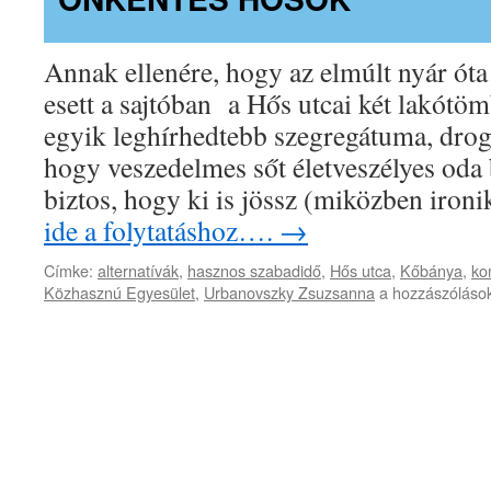
Annak ellenére, hogy az elmúlt nyár óta 
esett a sajtóban a Hős utcai két lakótö
egyik leghírhedtebb szegregátuma, drog
hogy veszedelmes sőt életveszélyes od
biztos, hogy ki is jössz (miközben iro
ide a folytatáshoz….
→
Címke:
alternatívák
,
hasznos szabadidő
,
Hős utca
,
Kőbánya
,
ko
Önkéntes
Közhasznú Egyesület
,
Urbanovszky Zsuzsanna
a hozzászólások
Hősök
bejegyzéshez