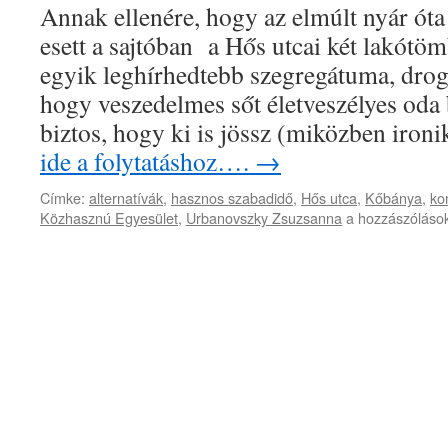
Annak ellenére, hogy az elmúlt nyár óta 
esett a sajtóban a Hős utcai két lakótö
egyik leghírhedtebb szegregátuma, drog
hogy veszedelmes sőt életveszélyes od
biztos, hogy ki is jössz (miközben iro
ide a folytatáshoz….
→
Címke:
alternatívák
,
hasznos szabadidő
,
Hős utca
,
Kőbánya
,
ko
Önkéntes
Közhasznú Egyesület
,
Urbanovszky Zsuzsanna
a hozzászólások
Hősök
bejegyzéshez