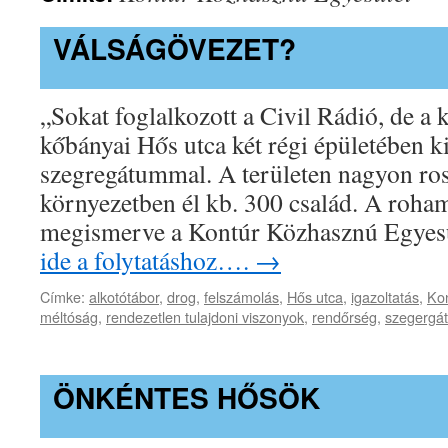
VÁLSÁGÖVEZET?
„Sokat foglalkozott a Civil Rádió, de a 
kőbányai Hős utca két régi épületében ki
szegregátummal. A területen nagyon rossz
környezetben él kb. 300 család. A roha
megismerve a Kontúr Közhasznú Egyes
ide a folytatáshoz….
→
Címke:
alkotótábor
,
drog
,
felszámolás
,
Hős utca
,
igazoltatás
,
Ko
méltóság
,
rendezetlen tulajdoni viszonyok
,
rendőrség
,
szegergá
ÖNKÉNTES HŐSÖK