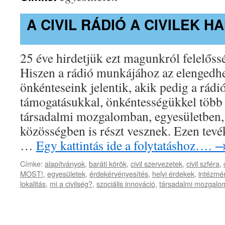
A CIVIL RÁDIÓ A CIVILEK H
25 éve hirdetjük ezt magunkról felelőss
Hiszen a rádió munkájához az elengedhe
önkénteseink jelentik, akik pedig a rád
támogatásukkal, önkéntességükkel több
társadalmi mozgalomban, egyesületben, 
közösségben is részt vesznek. Ezen tevé
…
Egy kattintás ide a folytatáshoz….
Címke:
alapítványok
,
baráti körök
,
civil szervezetek
,
civil szféra
,
MOST!
,
egyesületek
,
érdekérvényesítés
,
helyi érdekek
,
intézmé
lokalitás
,
mi a civilség?
,
szociális innováció
,
társadalmi mozgalo