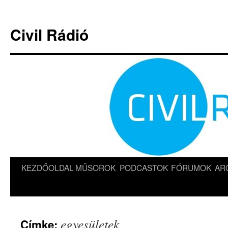
Kilépés
a
Civil Rádió
tartalomba
KEZDŐOLDAL
MŰSOROK
PODCASTOK
FÓRUMOK
AR
egyesületek
Címke: