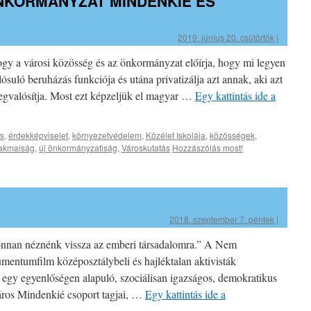
NKORMÁNYZAT MINDENKIÉ ÉS
2019. június 20. csütörtök
|
ogy a városi közösség és az önkormányzat előírja, hogy mi legyen
suló beruházás funkciója és utána privatizálja azt annak, aki azt
egvalósítja. Most ezt képzeljük el magyar …
Egy kattintás ide a
s
,
érdekképviselet
,
környezetvédelem
,
Közélet Iskolája
,
közösségek
,
akmaiság
,
új önkormányzatiság
,
Városkutatás
Hozzászólás most!
2018. szeptember 7. péntek
|
nnan néznénk vissza az emberi társadalomra.” A Nem
entumfilm középosztálybeli és hajléktalan aktivisták
 egy egyenlőségen alapuló, szociálisan igazságos, demokratikus
áros Mindenkié csoport tagjai, …
Egy kattintás ide a