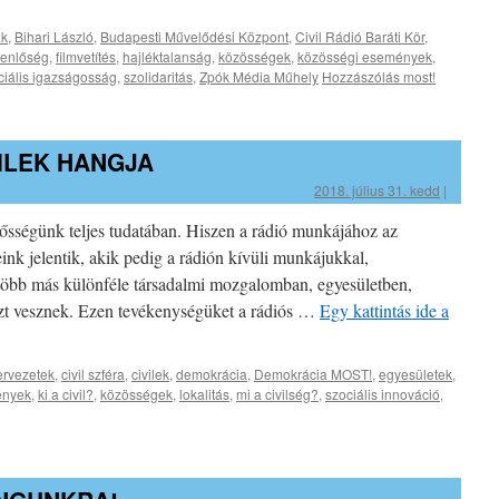
ák
,
Bihari László
,
Budapesti Művelődési Központ
,
Civil Rádió Baráti Kör
,
enlőség
,
filmvetítés
,
hajléktalanság
,
közösségek
,
közösségi események
,
ciális igazságosság
,
szolidaritás
,
Zpók Média Műhely
Hozzászólás most!
VILEK HANGJA
2018. július 31. kedd
|
lősségünk teljes tudatában. Hiszen a rádió munkájához az
ink jelentik, akik pedig a rádión kívüli munkájukkal,
több más különféle társadalmi mozgalomban, egyesületben,
szt vesznek. Ezen tevékenységüket a rádiós …
Egy kattintás ide a
zervezetek
,
civil szféra
,
civilek
,
demokrácia
,
Demokrácia MOST!
,
egyesületek
,
ények
,
ki a civil?
,
közösségek
,
lokalitás
,
mi a civilség?
,
szociális innováció
,