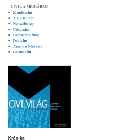
CIVIL A MÉDIÁBAN
Mandiner.hu
A CR Klubról
Népszabadság
Újbuda.hu
Hajnali fény blog
Dalok.hu
Amerikai Népszava
Galamus.hu
Krónika