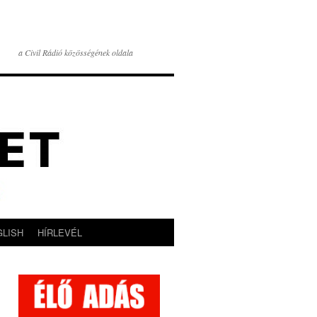
a Civil Rádió közösségének oldala
GLISH
HÍRLEVÉL