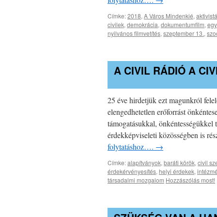
Címke:
2018
,
A Város Mindenkié
,
aktivist
civilek
,
demokrácia
,
dokumentumfilm
,
egy
nyilvános filmvetítés
,
szeptember 13.
,
szo
A CIVIL RÁDIÓ A CI
25 éve hirdetjük ezt magunkról fele
elengedhetetlen erőforrást önkéntese
támogatásukkal, önkéntességükkel 
érdekképviseleti közösségben is ré
folytatáshoz….
→
Címke:
alapítványok
,
baráti körök
,
civil s
érdekérvényesítés
,
helyi érdekek
,
intézm
társadalmi mozgalom
Hozzászólás most!