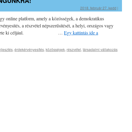
NGUNKRA!
2018. február 27. kedd
|
egy online platform, amely a közösségek, a demokratikus
ényesítés, a részvétel népszerűsítését, a helyi, országos vagy
tását tűzte ki céljául. …
Egy kattintás ide a
jlesztés
,
érdekérvényesítés
,
közösségek
,
részvétel
,
társadalmi vállakozás