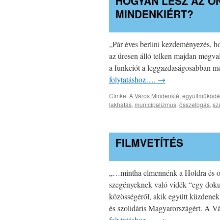
HOGYAN LESZ AZ Ö
MINDENKIÉRT?
„Pár éves berlini kezdeményezés, h
az üresen álló telken majdan megvaló
a funkciót a leggazdaságosabban m
folytatáshoz….
→
Címke:
A Város Mindenkié
,
együttműködé
lakhatás
,
municipalizmus
,
összefogás
,
sz
FILMVETÍTÉS
„…mintha elmennénk a Holdra és o
szegényeknek való vidék “egy dokum
közösségéről, akik együtt küzdenek
és szolidáris Magyarországért. A V
folytatáshoz….
→