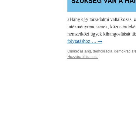
SZÜKSÉG VAN A HA
aHang egy társadalmi vállalkozás, 
intézményrendszerek, közös érdekérv
nemzetközi ügyek kihangosí
folytatáshoz….
→
Címke:
aHang
,
demokrácia
,
demokráciafe
Hozzászólás most!