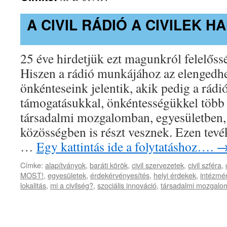
A CIVIL RÁDIÓ A CIVILEK H
25 éve hirdetjük ezt magunkról felelőss
Hiszen a rádió munkájához az elengedhe
önkénteseink jelentik, akik pedig a rád
támogatásukkal, önkéntességükkel több
társadalmi mozgalomban, egyesületben, 
közösségben is részt vesznek. Ezen tevé
…
Egy kattintás ide a folytatáshoz….
Címke:
alapítványok
,
baráti körök
,
civil szervezetek
,
civil szféra
,
MOST!
,
egyesületek
,
érdekérvényesítés
,
helyi érdekek
,
intézmé
lokalitás
,
mi a civilség?
,
szociális innováció
,
társadalmi mozgalo