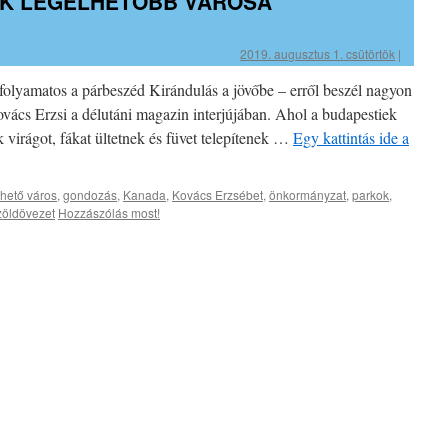
YIK LEGÉLHETŐBB VÁROSA
2019. augusztus 1. csütörtök
|
folyamatos a párbeszéd Kirándulás a jövőbe – erről beszél nagyon
vács Erzsi a délutáni magazin interjújában. Ahol a budapestiek
 virágot, fákat ültetnek és füvet telepítenek …
Egy kattintás ide a
lhető város
,
gondozás
,
Kanada
,
Kovács Erzsébet
,
önkormányzat
,
parkok
,
zöldövezet
Hozzászólás most!