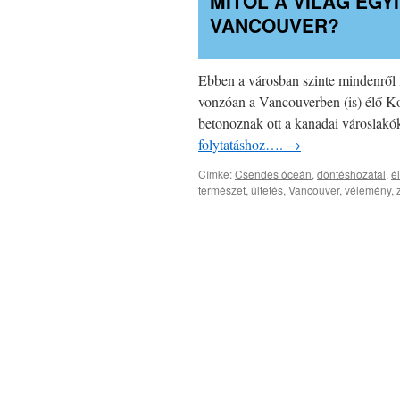
MITŐL A VILÁG EG
VANCOUVER?
Ebben a városban szinte mindenről 
vonzóan a Vancouverben (is) élő Ko
betonoznak ott a kanadai városlakók
folytatáshoz….
→
Címke:
Csendes óceán
,
döntéshozatal
,
é
természet
,
ültetés
,
Vancouver
,
vélemény
,