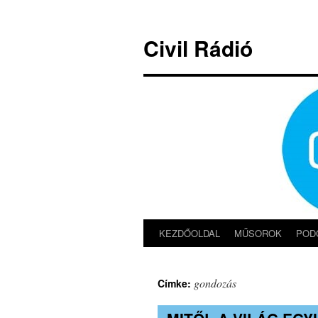
Kilépés
a
Civil Rádió
tartalomba
KEZDŐOLDAL
MŰSOROK
POD
gondozás
Címke: