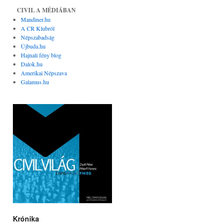
CIVIL A MÉDIÁBAN
Mandiner.hu
A CR Klubról
Népszabadság
Újbuda.hu
Hajnali fény blog
Dalok.hu
Amerikai Népszava
Galamus.hu
Krónika