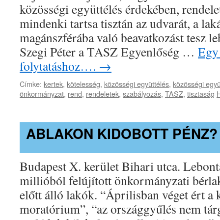
közösségi együttélés érdekében, rendele
mindenki tartsa tisztán az udvarát, a lak
magánszférába való beavatkozást tesz l
Szegi Péter a TASZ Egyenlőség …
Egy 
folytatáshoz….
→
Címke:
kertek
,
kötelesség
,
közösségi együttélés
,
közösségi együ
önkormányzat
,
rend
,
rendeletek
,
szabályozás
,
TASZ
,
tisztaság
H
ABLAKON KIDOBOTT PÉNZ?
Budapest X. kerület Bihari utca. Lebontá
millióból felújított önkormányzati bérla
előtt álló lakók. “Áprilisban véget ért a 
moratórium”, “az országgyűlés nem tár