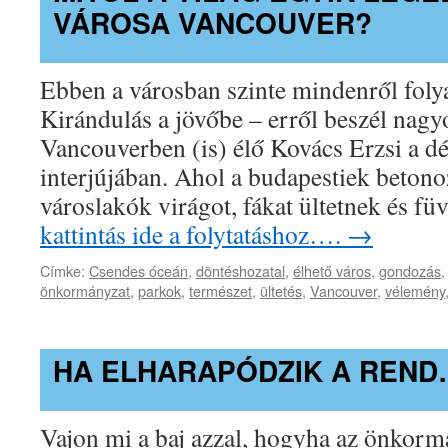
VÁROSA VANCOUVER?
Ebben a városban szinte mindenről foly
Kirándulás a jövőbe – erről beszél nag
Vancouverben (is) élő Kovács Erzsi a d
interjújában. Ahol a budapestiek betono
városlakók virágot, fákat ültetnek és fü
kattintás ide a folytatáshoz….
→
Címke:
Csendes óceán
,
döntéshozatal
,
élhető város
,
gondozás
önkormányzat
,
parkok
,
természet
,
ültetés
,
Vancouver
,
vélemény
HA ELHARAPÓDZIK A REND
Vajon mi a baj azzal, hogyha az önkorm