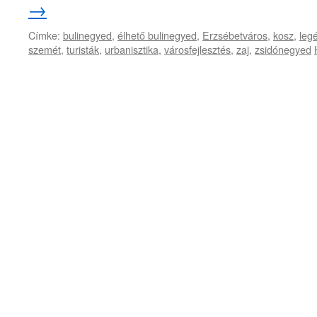
→
Címke:
bulinegyed
,
élhető bulinegyed
,
Erzsébetváros
,
kosz
,
leg
szemét
,
turisták
,
urbanisztika
,
városfejlesztés
,
zaj
,
zsidónegyed