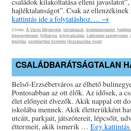
családok kilakoltatása elleni javaslatot”,
hajléktalanságot”. Csak az ellenzékine
kattintás ide a folytatáshoz….
→
Címke:
A Város Mindenkié
,
bérlakások
,
érdekképviselet
,
hajlékt
kisgyerekesek
,
Kőbánya
,
kriminalizálás
,
Lakhatási szegénység
,
felújítás
,
szolidaritási tüntetés
Hozzászólás most!
CSALÁDBARÁTSÁGTALAN H
Belső-Erzsébetváros az élhető bulinegy
Pontosabban az ott élők. Az idősek, a cs
élet előnyeit élvezők. Akik nappal ott d
iskolába mennek. Akik életterükként has
utcáit, parkjait, játszótereit, lépcsőit, ud
éttermeit, akik ismerik …
Egy kattintás