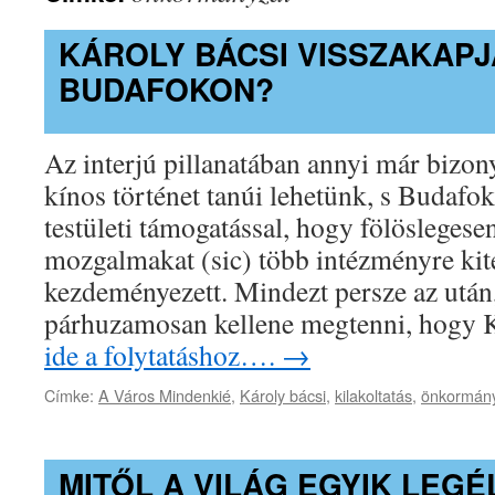
KÁROLY BÁCSI VISSZAKAPJ
BUDAFOKON?
Az interjú pillanatában annyi már bizo
kínos történet tanúi lehetünk, s Budafo
testületi támogatással, hogy fölöslegese
mozgalmakat (sic) több intézményre kite
kezdeményezett. Mindezt persze az után
párhuzamosan kellene megtenni, hogy
ide a folytatáshoz….
→
Címke:
A Város Mindenkié
,
Károly bácsi
,
kilakoltatás
,
önkormán
MITŐL A VILÁG EGYIK LEG