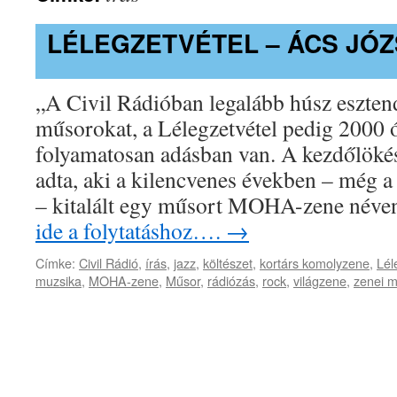
LÉLEGZETVÉTEL – ÁCS JÓ
„A Civil Rádióban legalább húsz esztend
műsorokat, a Lélegzetvétel pedig 2000 ó
folyamatosan adásban van. A kezdőlök
adta, aki a kilencvenes években – még a
– kitalált egy műsort MOHA-zene név
ide a folytatáshoz….
→
Címke:
Civil Rádió
,
írás
,
jazz
,
költészet
,
kortárs komolyzene
,
Lél
muzsika
,
MOHA-zene
,
Műsor
,
rádiózás
,
rock
,
világzene
,
zenei 