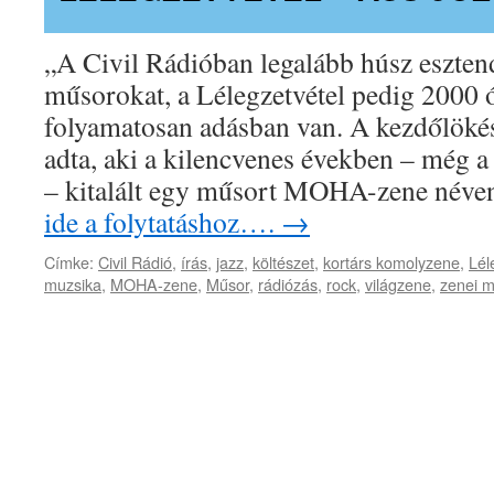
„A Civil Rádióban legalább húsz esztend
műsorokat, a Lélegzetvétel pedig 2000 ó
folyamatosan adásban van. A kezdőlök
adta, aki a kilencvenes években – még a
– kitalált egy műsort MOHA-zene név
ide a folytatáshoz….
→
Címke:
Civil Rádió
,
írás
,
jazz
,
költészet
,
kortárs komolyzene
,
Lél
muzsika
,
MOHA-zene
,
Műsor
,
rádiózás
,
rock
,
világzene
,
zenei 