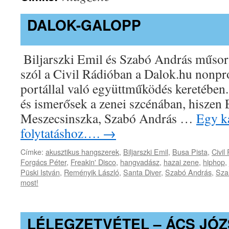
DALOK-GALOPP
Biljarszki Emil és Szabó András műsor
szól a Civil Rádióban a Dalok.hu nonpro
portállal való együttműködés keretében
és ismerősek a zenei szcénában, hiszen
Meszecsinszka, Szabó András …
Egy ka
folytatáshoz….
→
Címke:
akusztikus hangszerek
,
Biljarszki Emil
,
Busa Pista
,
Civil
Forgács Péter
,
Freakin' Disco
,
hangvadász
,
hazai zene
,
hiphop
,
Püski István
,
Reményik László
,
Santa Diver
,
Szabó András
,
Szal
most!
LÉLEGZETVÉTEL – ÁCS JÓ