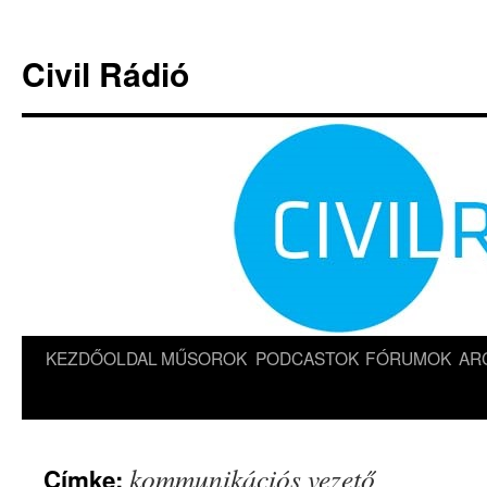
Kilépés
a
Civil Rádió
tartalomba
KEZDŐOLDAL
MŰSOROK
PODCASTOK
FÓRUMOK
AR
kommunikációs vezető
Címke: