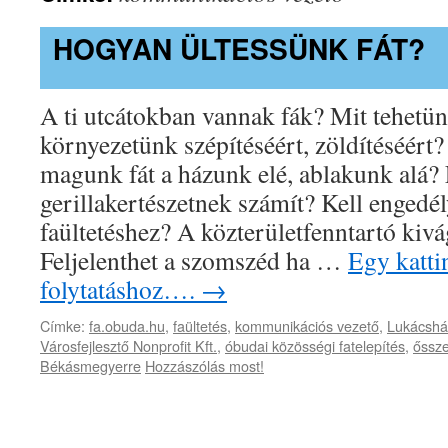
HOGYAN ÜLTESSÜNK FÁT?
A ti utcátokban vannak fák? Mit tehetün
környezetünk szépítéséért, zöldítéséért
magunk fát a házunk elé, ablakunk alá?
gerillakertészetnek számít? Kell engedél
faültetéshez? A közterületfenntartó kivá
Feljelenthet a szomszéd ha …
Egy kattin
folytatáshoz….
→
Címke:
fa.obuda.hu
,
faültetés
,
kommunikációs vezető
,
Lukácshá
Városfejlesztő Nonprofit Kft.
,
óbudai közösségi fatelepítés
,
őssze
Békásmegyerre
Hozzászólás most!