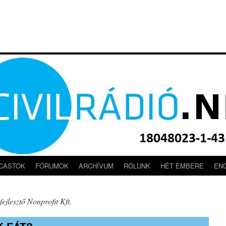
CASTOK
FÓRUMOK
ARCHÍVUM
RÓLUNK
HÉT EMBERE
EN
jlesztő Nonprofit Kft.