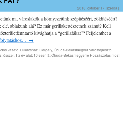
 FÁT?
2018. október 17. szerda
|
etünk mi, városlakók a környezetünk szépítéséért, zöldítéséért?
elé, ablakunk alá? Ez már gerillakertészetnek számít? Kell
özterületfenntartó kivághatja a “gerillafákat”? Feljelenthet a
a folytatáshoz….
→
iós vezető
,
Lukácsházi Gergely
,
Óbuda-Békásmegyer Városfejlesztő
s
,
ősszel
,
Tíz év alatt 10 ezer fát Óbuda-Békásmegyerre
Hozzászólás most!