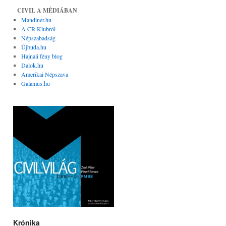
CIVIL A MÉDIÁBAN
Mandiner.hu
A CR Klubról
Népszabadság
Újbuda.hu
Hajnali fény blog
Dalok.hu
Amerikai Népszava
Galamus.hu
Krónika