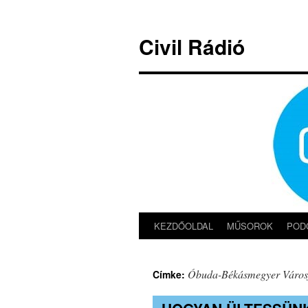
Kilépés
a
Civil Rádió
tartalomba
KEZDŐOLDAL
MŰSOROK
POD
Óbuda-Békásmegyer Városfe
Címke: