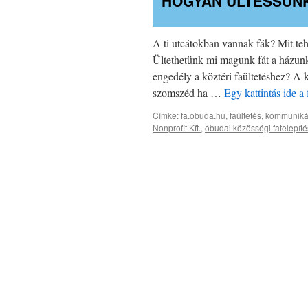
HOGYAN ÜLTESSÜNK
A ti utcátokban vannak fák? Mit teh
Ültethetünk mi magunk fát a házunk 
engedély a köztéri faültetéshez? A k
szomszéd ha …
Egy kattintás ide 
Címke:
fa.obuda.hu
,
faültetés
,
kommunikác
Nonprofit Kft.
,
óbudai közösségi fatelepíté