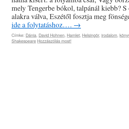
mely Tengerbe bókol, talpánál kiebb? S 
alakra válva, Eszétől fosztja meg fönsé
ide a folytatáshoz….
→
Címke:
Dánia
,
David Hohnen
,
Hamlet
,
Helsingör
,
irodalom
,
köny
Shakespeare
Hozzászólás most!