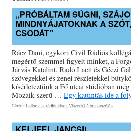
„PRÓBÁLTAM SÚGNI, SZÁJO
MINDNYÁJATOKNAK A SZÓT, 
CSODÁT”
Rácz Dani, egykori Civil Rádiós kollégá
megértő szemmel figyelt minket, a Forgó
Járvás Katalint, Radó Lacit és Géczi Gá
szövegekkel és zenei részletekkel bütyk
kísérleteztünk a Fő utcai stúdióban még
Mozaik-szerű …
Egy kattintás ide a fo
Címke:
Latinovits
,
rádióműsor
,
Viszockij
2 hozzászólás
KELJFEL JANCSI!