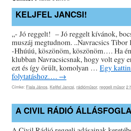
KELJFEL JANCSI!
„- Jó reggelt! – Jó reggelt kívánok, boc
muszáj megtudnom. ..Navracsics Tibor l
-Hhúúú, köszönöm, köszönöm…. Ha én 
klubban Navracsicsnak, hogy volt egy 
ezt és így örült, komolyan …
Egy kattin
folytatáshoz….
→
Címke:
Fiala János
,
Keljfel Jancsi
,
rádióműsor
,
reggeli műsor
2 
A CIVIL RÁDIÓ ÁLLÁSFOGL
A Civil Rádió reggeli adásainak keretéb