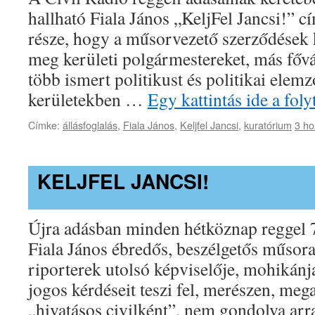
hallható Fiala János „KeljFel Jancsi!” 
része, hogy a műsorvezető szerződések k
meg kerületi polgármestereket, más fővá
több ismert politikust és politikai elemző
kerületekben …
Egy kattintás ide a fo
Címke:
állásfoglalás
,
Fiala János
,
Keljfel Jancsi
,
kuratórium
3 ho
KELJFEL JANCSI!
Újra adásban minden hétköznap reggel 7-
Fiala János ébredős, beszélgetős műsora
riporterek utolsó képviselője, mohikán
jogos kérdéseit teszi fel, merészen, meg
„hivatásos civilként”, nem gondolva arr