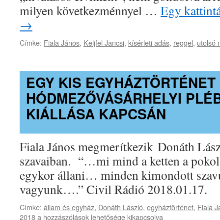
milyen következménnyel …
Egy kattint
→
Címke:
Fiala János
,
Keljfel Jancsi
,
kísérleti adás
,
reggel
,
utolsó
EGY KIS EGYHÁZTÖRTÉNET
HÓDMEZŐVÁSÁRHELYI PLÉ
KIÁLLÁSA KAPCSÁN
Fiala János megmerítkezik Donáth Lászl
szavaiban. “…mi mind a ketten a pokol
egykor állani… minden kimondott szav
vagyunk….” Civil Rádió 2018.01.17.
Címke:
állam és egyház
,
Donáth László
,
egyháztörténet
,
Fiala 
Egy
2018
a hozzászólások lehetősége kikapcsolva