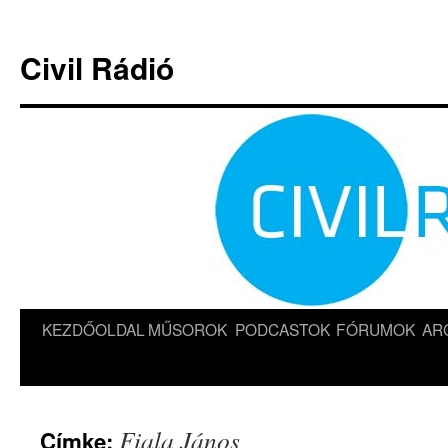
Kilépés
a
Civil Rádió
tartalomba
KEZDŐOLDAL
MŰSOROK
PODCASTOK
FÓRUMOK
AR
Fiala János
Címke: