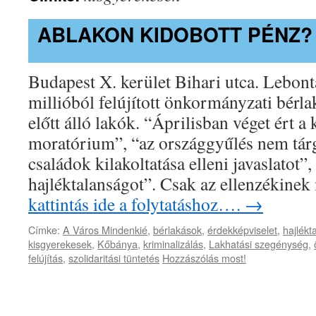
ABLAKON KIDOBOTT PÉNZ?
Budapest X. kerület Bihari utca. Lebontá
millióból felújított önkormányzati bérla
előtt álló lakók. “Áprilisban véget ért a 
moratórium”, “az országgyűlés nem tár
családok kilakoltatása elleni javaslatot”,
hajléktalanságot”. Csak az ellenzékine
kattintás ide a folytatáshoz….
→
Címke:
A Város Mindenkié
,
bérlakások
,
érdekképviselet
,
hajlékt
kisgyerekesek
,
Kőbánya
,
kriminalizálás
,
Lakhatási szegénység
,
felújítás
,
szolidaritási tüntetés
Hozzászólás most!