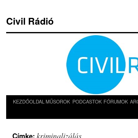
Kilépés
a
Civil Rádió
tartalomba
KEZDŐOLDAL
MŰSOROK
PODCASTOK
FÓRUMOK
AR
kriminalizálás
Címke: