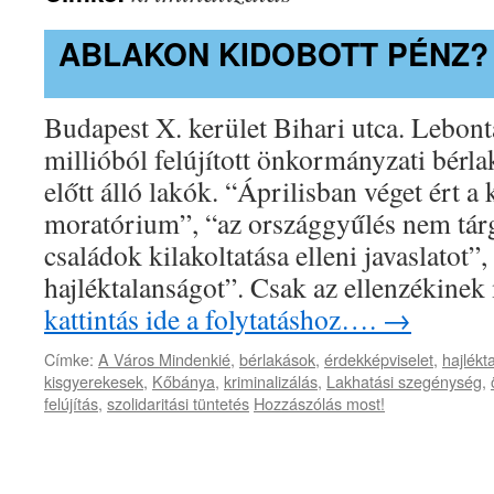
ABLAKON KIDOBOTT PÉNZ?
Budapest X. kerület Bihari utca. Lebontá
millióból felújított önkormányzati bérla
előtt álló lakók. “Áprilisban véget ért a 
moratórium”, “az országgyűlés nem tár
családok kilakoltatása elleni javaslatot”,
hajléktalanságot”. Csak az ellenzékine
kattintás ide a folytatáshoz….
→
Címke:
A Város Mindenkié
,
bérlakások
,
érdekképviselet
,
hajlékt
kisgyerekesek
,
Kőbánya
,
kriminalizálás
,
Lakhatási szegénység
,
felújítás
,
szolidaritási tüntetés
Hozzászólás most!